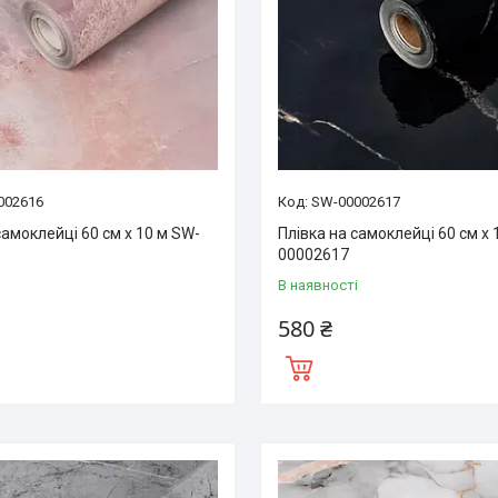
002616
SW-00002617
самоклейці 60 см х 10 м SW-
Плівка на самоклейці 60 см х 
00002617
і
В наявності
580 ₴