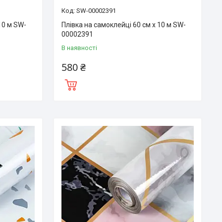
SW-00002391
10 м SW-
Плівка на самоклейці 60 см х 10 м SW-
00002391
В наявності
580 ₴