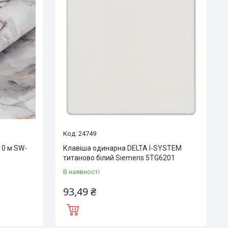
24749
10 м SW-
Клавіша одинарна DELTA I-SYSTEM
титаново білий Siemens 5TG6201
В наявності
93,49 ₴