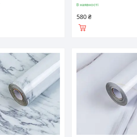
і
В наявності
580 ₴