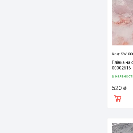
SW-00
Плівка на 
00002616
В наявност
520 ₴