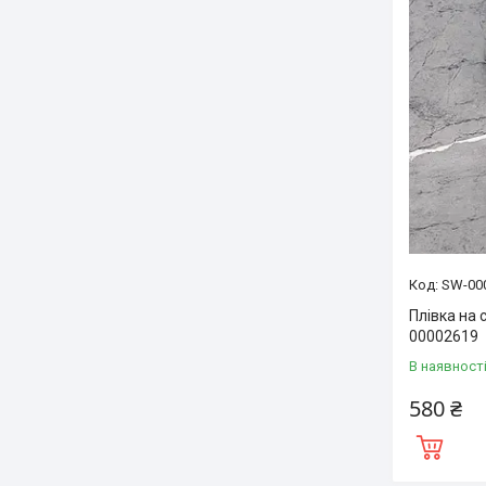
SW-00
Плівка на 
00002619
В наявност
580 ₴