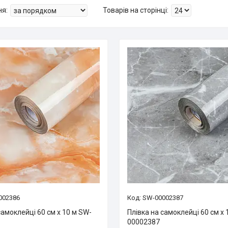
002386
SW-00002387
самоклейці 60 см х 10 м SW-
Плівка на самоклейці 60 см х 
00002387