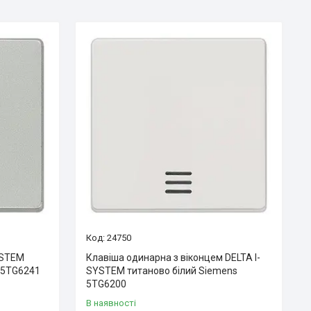
24750
YSTEM
Клавіша одинарна з віконцем DELTA I-
 5TG6241
SYSTEM титаново білий Siemens
5TG6200
В наявності