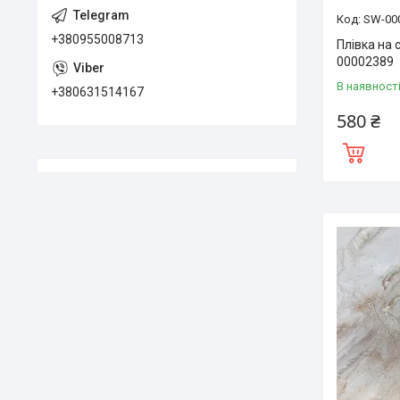
SW-00
+380955008713
Плівка на 
00002389
В наявност
+380631514167
580 ₴