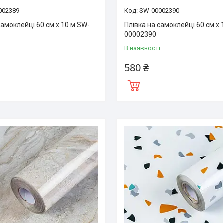
002389
SW-00002390
самоклейці 60 см х 10 м SW-
Плівка на самоклейці 60 см х 
00002390
і
В наявності
580 ₴