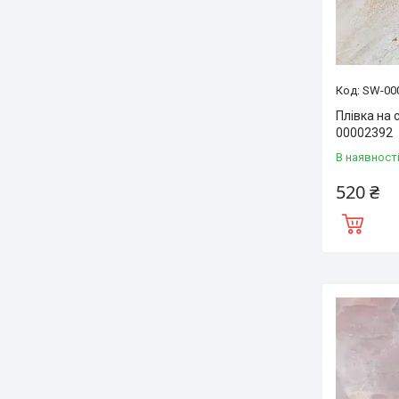
SW-00
Плівка на
00002392
В наявност
520 ₴