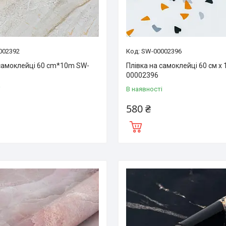
002392
SW-00002396
 самоклейці 60 cm*10m SW-
Плівка на самоклейці 60 см х 
00002396
і
В наявності
580 ₴