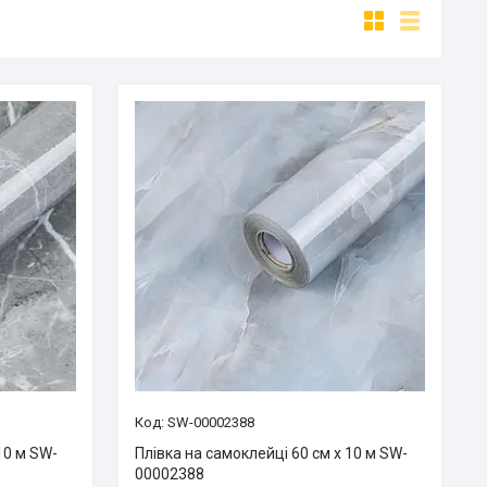
SW-00002388
10 м SW-
Плівка на самоклейці 60 см х 10 м SW-
00002388