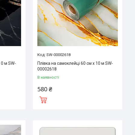
SW-00002618
10 м SW-
Плівка на самоклейці 60 см х 10 м SW-
00002618
В наявності
580 ₴