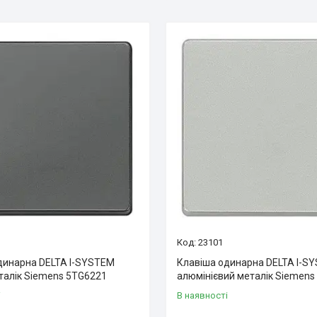
23101
динарна DELTA I-SYSTEM
Клавіша одинарна DELTA I-S
талік Siemens 5TG6221
алюмінієвий металік Siemens
і
В наявності