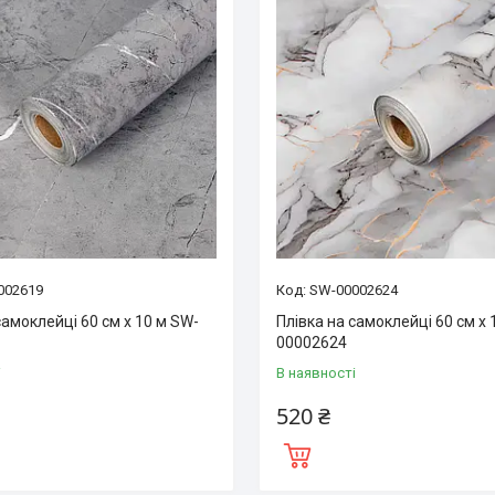
002619
SW-00002624
самоклейці 60 см х 10 м SW-
Плівка на самоклейці 60 см х 
00002624
і
В наявності
520 ₴