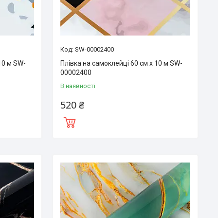
SW-00002400
10 м SW-
Плівка на самоклейці 60 см х 10 м SW-
00002400
В наявності
520 ₴