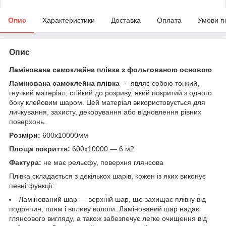
Опис
Характеристики
Доставка
Оплата
Умови п
Опис
Ламінована самоклейна плівка з фольгованою основою
Ламінована самоклейна плівка
— являє собою тонкий,
гнучкий матеріал, стійкий до розриву, який покритий з одного
боку клейовим шаром. Цей матеріал використовується для
личкування, захисту, декорування або відновлення рівних
поверхонь.
Розміри:
600х10000мм
Площа покриття:
600х10000 — 6 м2
Фактура:
не має рельєфу, поверхня глянсова
Плівка складається з декількох шарів, кожен із яких виконує
певні функції:
Ламінований шар — верхній шар, що захищає плівку від
подряпин, плям і впливу вологи. Ламінований шар надає
глянсового вигляду, а також забезпечує легке очищення від