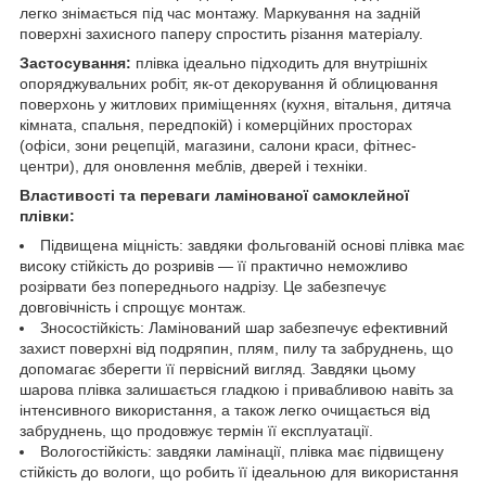
легко знімається під час монтажу. Маркування на задній
поверхні захисного паперу спростить різання матеріалу.
Застосування:
плівка ідеально підходить для внутрішніх
опоряджувальних робіт, як-от декорування й облицювання
поверхонь у житлових приміщеннях (кухня, вітальня, дитяча
кімната, спальня, передпокій) і комерційних просторах
(офіси, зони рецепцій, магазини, салони краси, фітнес-
центри), для оновлення меблів, дверей і техніки.
Властивості та переваги ламінованої самоклейної
плівки:
Підвищена міцність: завдяки фольгованій основі плівка має
високу стійкість до розривів — її практично неможливо
розірвати без попереднього надрізу. Це забезпечує
довговічність і спрощує монтаж.
Зносостійкість: Ламінований шар забезпечує ефективний
захист поверхні від подряпин, плям, пилу та забруднень, що
допомагає зберегти її первісний вигляд. Завдяки цьому
шарова плівка залишається гладкою і привабливою навіть за
інтенсивного використання, а також легко очищається від
забруднень, що продовжує термін її експлуатації.
Вологостійкість: завдяки ламінації, плівка має підвищену
стійкість до вологи, що робить її ідеальною для використання