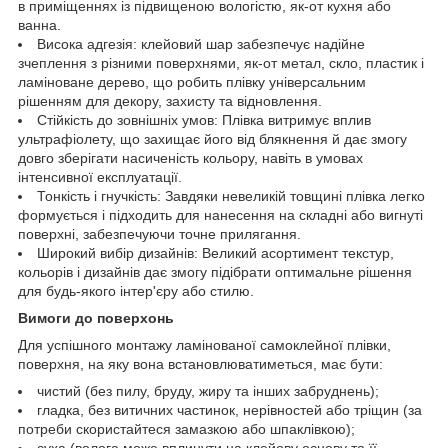
в приміщеннях із підвищеною вологістю, як-от кухня або
ванна.
Висока адгезія: клейовий шар забезпечує надійне
зчеплення з різними поверхнями, як-от метал, скло, пластик і
ламіноване дерево, що робить плівку універсальним
рішенням для декору, захисту та відновлення.
Стійкість до зовнішніх умов: Плівка витримує вплив
ультрафіолету, що захищає його від блякнення й дає змогу
довго зберігати насиченість кольору, навіть в умовах
інтенсивної експлуатації.
Тонкість і гнучкість: Завдяки невеликій товщині плівка легко
формується і підходить для нанесення на складні або вигнуті
поверхні, забезпечуючи точне прилягання.
Широкий вибір дизайнів: Великий асортимент текстур,
кольорів і дизайнів дає змогу підібрати оптимальне рішення
для будь-якого інтер'єру або стилю.
Вимоги до поверхонь
Для успішного монтажу ламінованої самоклейної плівки,
поверхня, на яку вона встановлюватиметься, має бути:
чистий (без пилу, бруду, жиру та інших забруднень);
гладка, без витичних частинок, нерівностей або тріщин (за
потреби скористайтеся замазкою або шпаклівкою);
суха (волога може вплинути на клейову основу та її