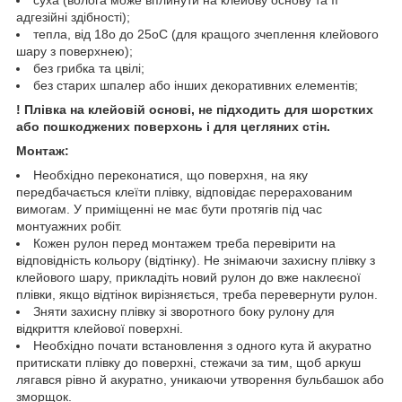
адгезійні здібності);
тепла, від 18o до 25oС (для кращого зчеплення клейового
шару з поверхнею);
без грибка та цвілі;
без старих шпалер або інших декоративних елементів;
! Плівка на клейовій основі, не підходить для шорстких
або пошкоджених поверхонь і для цегляних стін.
Монтаж:
Необхідно переконатися, що поверхня, на яку
передбачається клеїти плівку, відповідає перерахованим
вимогам. У приміщенні не має бути протягів під час
монтуажних робіт.
Кожен рулон перед монтажем треба перевірити на
відповідність кольору (відтінку). Не знімаючи захисну плівку з
клейового шару, прикладіть новий рулон до вже наклеєної
плівки, якщо відтінок вирізняється, треба перевернути рулон.
Зняти захисну плівку зі зворотного боку рулону для
відкриття клейової поверхні.
Необхідно почати встановлення з одного кута й акуратно
притискати плівку до поверхні, стежачи за тим, щоб аркуш
лягався рівно й акуратно, уникаючи утворення бульбашок або
зморщок.