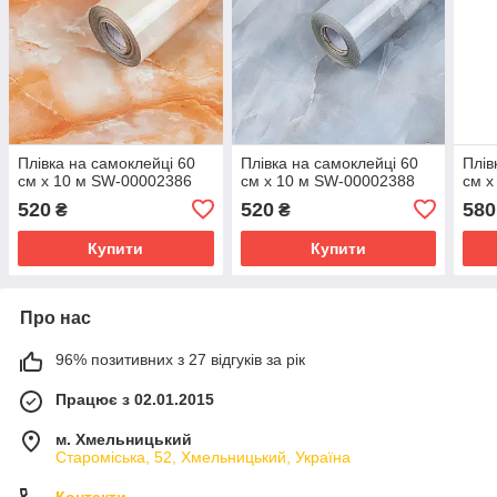
Плівка на самоклейці 60
Плівка на самоклейці 60
Плів
см х 10 м SW-00002386
см х 10 м SW-00002388
см х
520
520
580
₴
₴
Купити
Купити
Про нас
96% позитивних з 27 відгуків за рік
Працює з 02.01.2015
м. Хмельницький
Староміська, 52, Хмельницький, Україна
Контакти