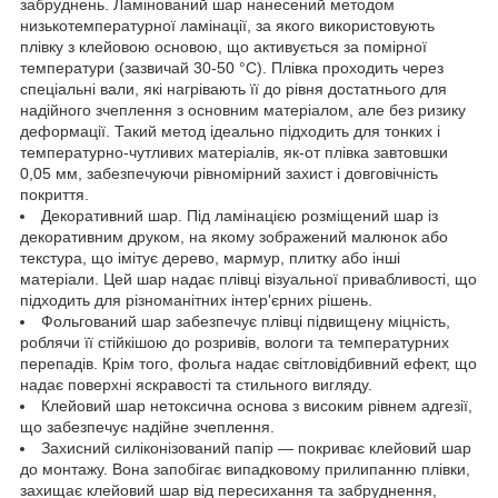
забруднень. Ламінований шар нанесений методом
низькотемпературної ламінації, за якого використовують
плівку з клейовою основою, що активується за помірної
температури (зазвичай 30-50 °C). Плівка проходить через
спеціальні вали, які нагрівають її до рівня достатнього для
надійного зчеплення з основним матеріалом, але без ризику
деформації. Такий метод ідеально підходить для тонких і
температурно-чутливих матеріалів, як-от плівка завтовшки
0,05 мм, забезпечуючи рівномірний захист і довговічність
покриття.
Декоративний шар. Під ламінацією розміщений шар із
декоративним друком, на якому зображений малюнок або
текстура, що імітує дерево, мармур, плитку або інші
матеріали. Цей шар надає плівці візуальної привабливості, що
підходить для різноманітних інтер'єрних рішень.
Фольгований шар забезпечує плівці підвищену міцність,
роблячи її стійкішою до розривів, вологи та температурних
перепадів. Крім того, фольга надає світловідбивний ефект, що
надає поверхні яскравості та стильного вигляду.
Клейовий шар нетоксична основа з високим рівнем адгезії,
що забезпечує надійне зчеплення.
Захисний силіконізований папір — покриває клейовий шар
до монтажу. Вона запобігає випадковому прилипанню плівки,
захищає клейовий шар від пересихання та забруднення,