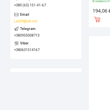
В наявност
+380 (63) 151-41-67
194,06 
Led29@ukr.net
+380955008713
+380631514167