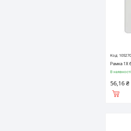
10527
Рамка 1Х 
В наявност
56,16 ₴