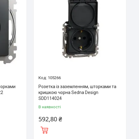
105266
торками
Розетка із заземленням, шторками та
22
кришкою чорна Sedna Design
SDD114024
В наявності
592,80 ₴