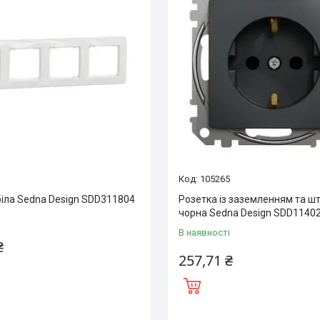
3
105265
біла Sedna Design SDD311804
Розетка із заземленням та ш
чорна Sedna Design SDD1140
і
В наявності
₴
257,71 ₴