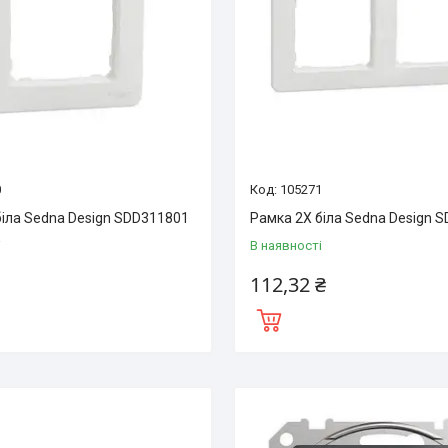
0
105271
біла Sedna Design SDD311801
Рамка 2Х біла Sedna Design 
і
В наявності
112,32 ₴