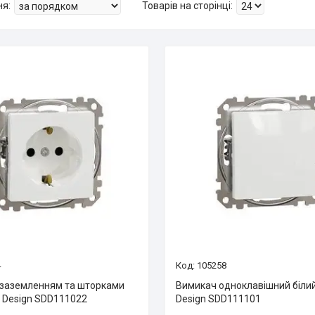
4
105258
з заземленням та шторками
Вимикач одноклавішний біли
a Design SDD111022
Design SDD111101