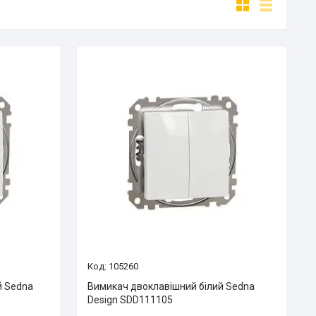
105260
й Sedna
Вимикач двоклавішний білий Sedna
Design SDD111105