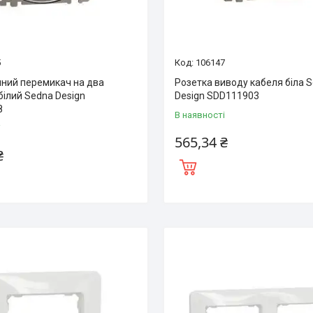
5
106147
ний перемикач на два
Розетка виводу кабеля біла 
білий Sedna Design
Design SDD111903
8
В наявності
і
565,34 ₴
₴