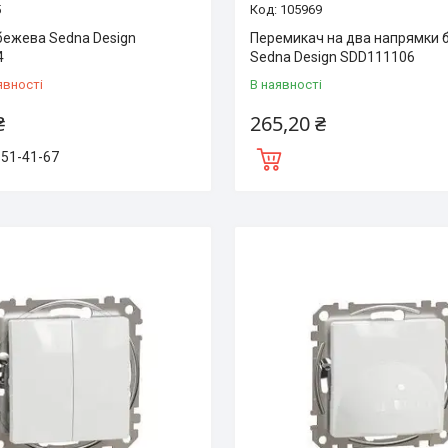
5
105969
бежева Sedna Design
Перемикач на два напрямки 
4
Sedna Design SDD111106
явності
В наявності
₴
265,20 ₴
151-41-67