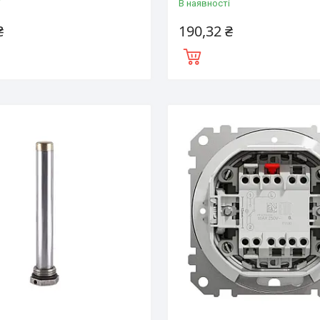
і
В наявності
₴
190,32 ₴