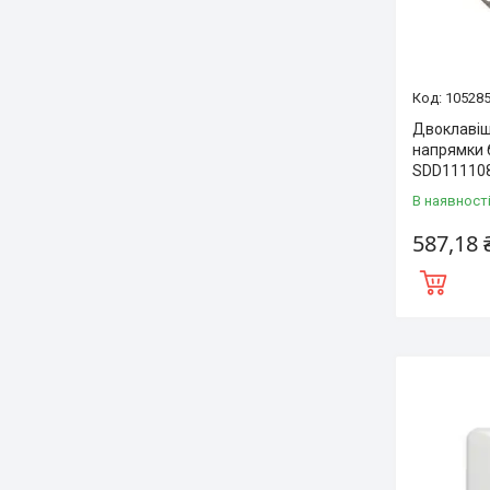
10528
Двоклавіш
напрямки 
SDD11110
В наявност
587,18 