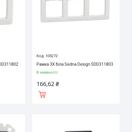
105272
SDD311802
Рамка 3Х біла Sedna Design SDD311803
В наявності
166,62 ₴