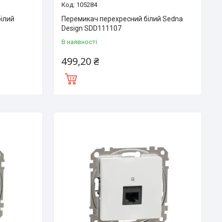
105284
білий
Перемикач перехресний білий Sedna
Design SDD111107
В наявності
499,20 ₴