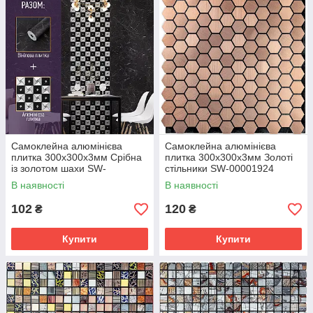
Самоклейна алюмінієва
Самоклейна алюмінієва
плитка 300х300х3мм Срібна
плитка 300х300х3мм Золоті
із золотом шахи SW-
стільники SW-00001924
00001827
В наявності
В наявності
102
120
₴
₴
Купити
Купити