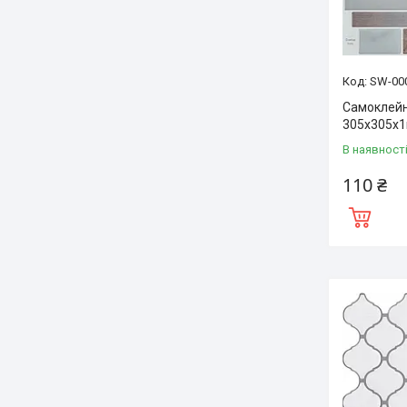
SW-00
Самоклейн
305х305х1
В наявност
110 ₴