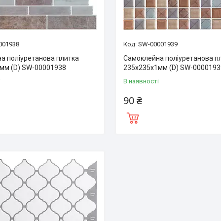
001938
SW-00001939
а поліуретанова плитка
Самоклейна поліуретанова п
мм (D) SW-00001938
235х235х1мм (D) SW-0000193
і
В наявності
90 ₴