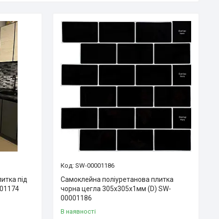
SW-00001186
итка під
Самоклейна поліуретанова плитка
01174
чорна цегла 305х305х1мм (D) SW-
00001186
В наявності