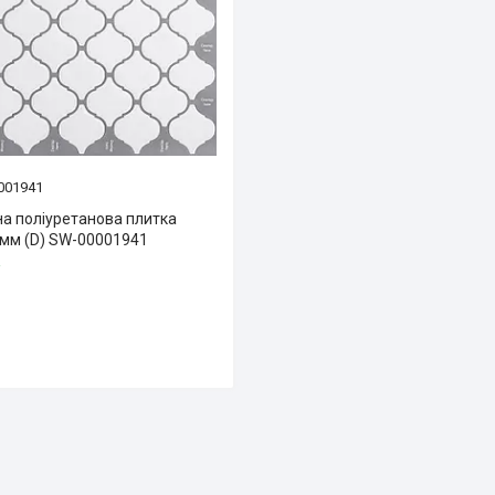
001941
а поліуретанова плитка
мм (D) SW-00001941
і