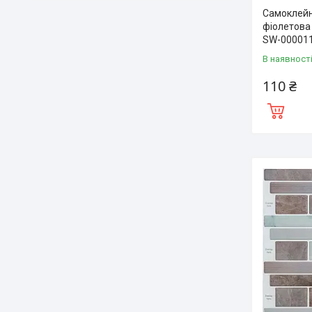
Самоклейн
фіолетова
SW-00001
В наявност
110 ₴