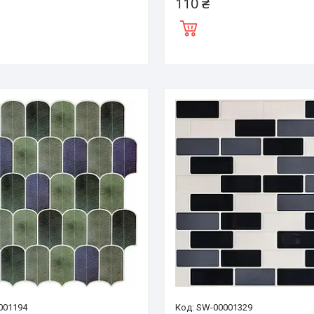
110 ₴
001194
SW-00001329