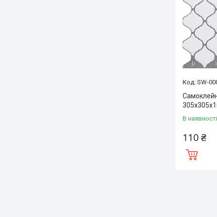
SW-00
Самоклейн
305х305х1
В наявност
110 ₴