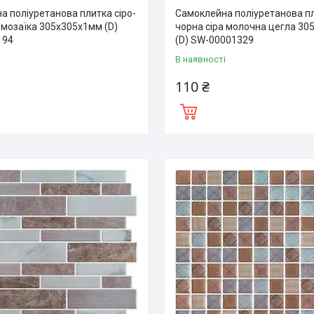
а поліуретанова плитка сіро-
Самоклейна поліуретанова п
 мозаїка 305х305х1мм (D)
чорна сіра молочна цегла 3
194
(D) SW-00001329
і
В наявності
110 ₴