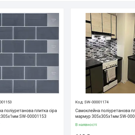
001153
SW-00001174
а поліуретанова плитка сіра
Самоклейна поліуретанова пл
х305х1мм SW-00001153
мармур 305х305х1мм SW-000
і
В наявності