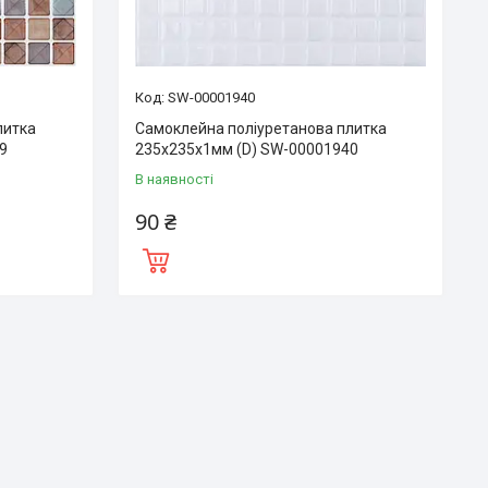
SW-00001940
литка
Самоклейна поліуретанова плитка
9
235х235х1мм (D) SW-00001940
В наявності
90 ₴