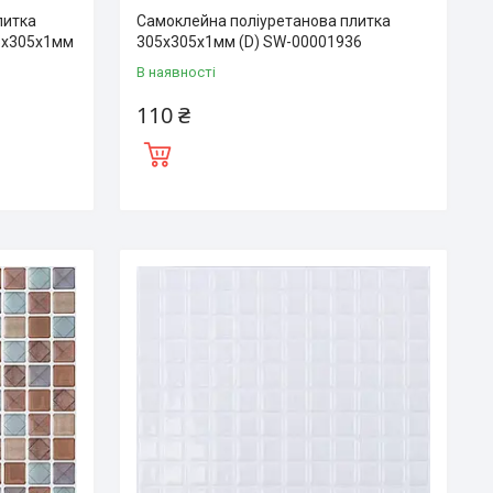
литка
Самоклейна поліуретанова плитка
05х305х1мм
305х305х1мм (D) SW-00001936
В наявності
110 ₴