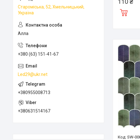
110 ₴
Староміська, 52, Хмельницький,
Україна
Алла
+380 (63) 151-41-67
Led29@ukr.net
+380955008713
+380631514167
SW-00