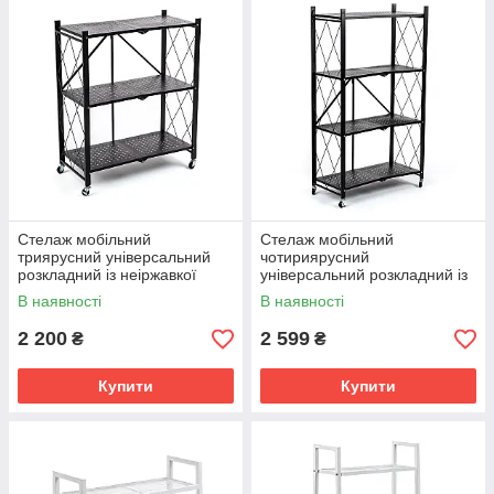
Стелаж мобільний
Стелаж мобільний
триярусний універсальний
чотириярусний
розкладний із неіржавкої
універсальний розкладний із
сталі 89х72х34 см Чорний
неіржавкої сталі 126х72х34
В наявності
В наявності
SW-00002097
см Чорний SW-00002098
2 200
2 599
₴
₴
Купити
Купити