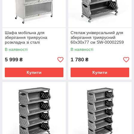
Шафа мобільна для
Стелаж універсальний для
зберігання триярусна
зберігання триярусний
розкладна зі сталі
60х30х77 см SW-00002259
70х36х112,8 см Світло-сіра
В наявності
В наявності
SW-00002116
5 999
1 780
₴
₴
Купити
Купити