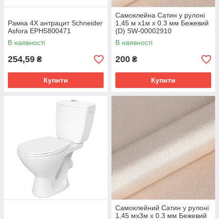
Самоклейна Сатин у рулоні
Рамка 4Х антрацит Schneider
1,45 м х1м х 0.3 мм Бежевий
Asfora EPH5800471
(D) SW-00002910
В наявності
В наявності
254,59
200
₴
₴
Купити
Купити
Самоклейний Сатин у рулоні
1,45 мх3м х 0.3 мм Бежевий