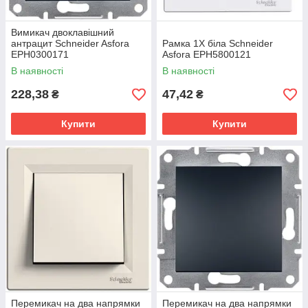
Вимикач двоклавішний
антрацит Schneider Asfora
Рамка 1Х біла Schneider
EPH0300171
Asfora EPH5800121
В наявності
В наявності
228,38
47,42
₴
₴
Купити
Купити
Перемикач на два напрямки
Перемикач на два напрямки