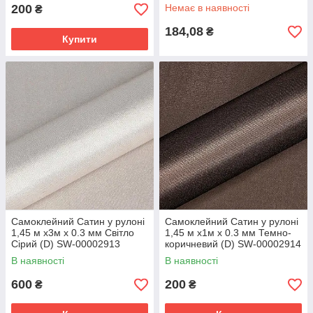
рамки
200
Немає в наявності
₴
184,08
₴
Купити
Самоклейний Сатин у рулоні
Самоклейний Сатин у рулоні
1,45 м х3м х 0.3 мм Світло
1,45 м х1м х 0.3 мм Темно-
Сірий (D) SW-00002913
коричневий (D) SW-00002914
В наявності
В наявності
600
200
₴
₴