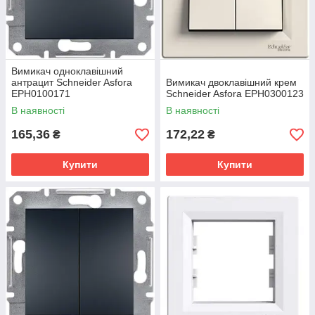
Вимикач одноклавішний
антрацит Schneider Asfora
Вимикач двоклавішний крем
EPH0100171
Schneider Asfora EPH0300123
В наявності
В наявності
165,36
172,22
₴
₴
Купити
Купити