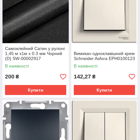
Самоклейний Сатин у рулоні
1,45 м х1м х 0.3 мм Чорний
Вимикач одноклавішний крем
(D) SW-00002917
Schneider Asfora EPH0100123
В наявності
В наявності
200
142,27
₴
₴
Купити
Купити