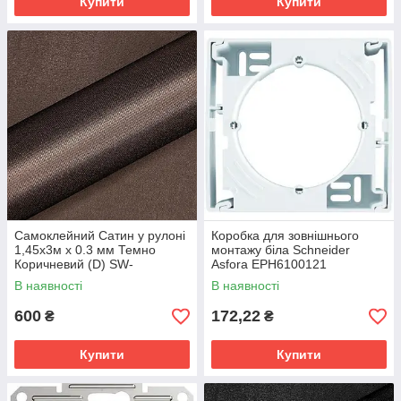
Купити
Купити
Самоклейний Сатин у рулоні
Коробка для зовнішнього
1,45х3м х 0.3 мм Темно
монтажу біла Schneider
Коричневий (D) SW-
Asfora EPH6100121
00002915
В наявності
В наявності
600
172,22
₴
₴
Купити
Купити