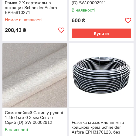
Рамка 2 Х вертикальна
(D) SW-00002911
антрацит Schneider Asfora
В наявності
EPH5810271
Немає в наявності
600
₴
208,43
₴
Купити
Самоклейний Сатин у рулоні
1.45х1м х 0.3 мм Світло
Сірий (D) SW-00002912
Розетка із заземленням та
кришкою крем Schneider
В наявності
Asfora EPH3170123, без