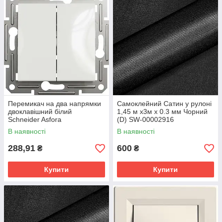
Перемикач на два напрямки
Самоклейний Сатин у рулоні
двоклавішний білий
1,45 м х3м х 0.3 мм Чорний
Schneider Asfora
(D) SW-00002916
EPH0670121, без рамки
В наявності
В наявності
288,91
600
₴
₴
Купити
Купити