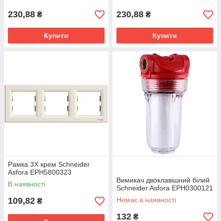
230,88
230,88
₴
₴
Купити
Купити
Рамка 3Х крем Schneider
Asfora EPH5800323
Вимикач двоклавішний білий
В наявності
Schneider Asfora EPH0300121
109,82
Немає в наявності
₴
132
₴