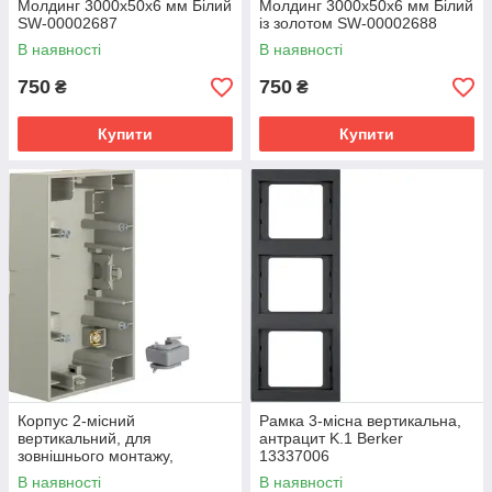
Молдинг 3000х50х6 мм Білий
Молдинг 3000х50х6 мм Білий
SW-00002687
із золотом SW-00002688
В наявності
В наявності
750
750
₴
₴
Купити
Купити
Корпус 2-місний
Рамка 3-місна вертикальна,
вертикальний, для
антрацит K.1 Berker
зовнішнього монтажу,
13337006
сталевий лак K.1 Berker
В наявності
В наявності
10427004