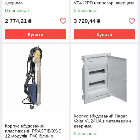
дверима
VF412PD непрозорі дверцята
В наявності
В наявності
2 774,21
3 729,44
₴
₴
Купити
Купити
Корпус вбудований Hager
Volta VU24UA з металевими
Корпус вбудований
дверима
пластиковий PRACTIBOX-S
В наявності
12 модулів IP40 білий з