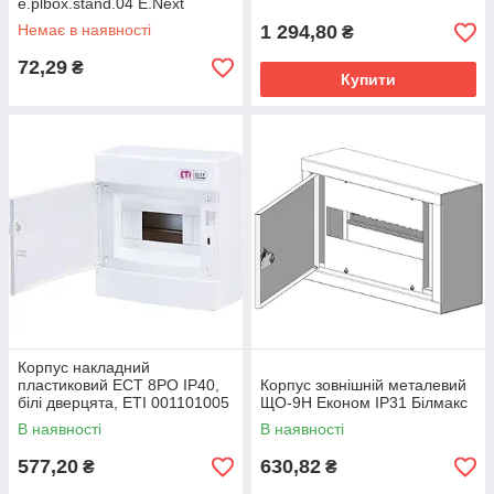
e.plbox.stand.04 E.Next
CSU1034
Немає в наявності
1 294,80
₴
72,29
₴
Купити
Корпус накладний
пластиковий ECT 8PO IP40,
Корпус зовнішній металевий
білі дверцята, ETI 001101005
ЩО-9Н Економ IP31 Білмакс
В наявності
В наявності
577,20
630,82
₴
₴