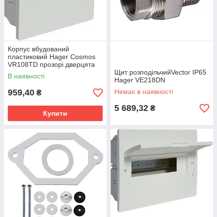
Корпус вбудований
пластиковий Hager Cosmos
VR108TD прозорі дверцята
Щит розподільчийVector IP65
В наявності
Hager VE218DN
959,40
Немає в наявності
₴
5 689,32
₴
Купити