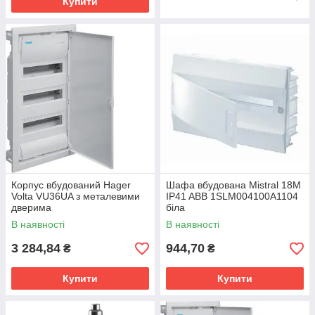
Купити
Корпус вбудований Hager
Шафа вбудована Mistral 18M
Volta VU36UA з металевими
IP41 ABB 1SLM004100A1104
дверима
біла
В наявності
В наявності
3 284,84
944,70
₴
₴
Купити
Купити