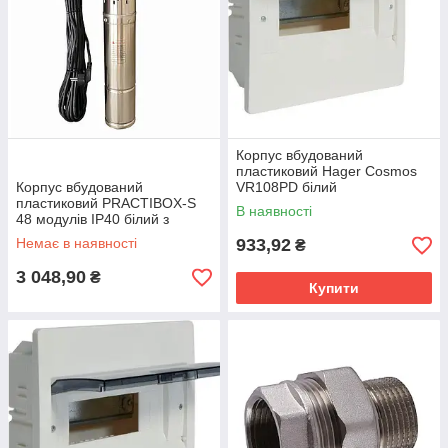
Корпус вбудований
пластиковий Hager Cosmos
Корпус вбудований
VR108PD білий
пластиковий PRACTIBOX-S
В наявності
48 модулів IP40 білий з
димчастими дверцятами та
Немає в наявності
933,92
₴
шинами PE+N Legrand
135154
3 048,90
₴
Купити