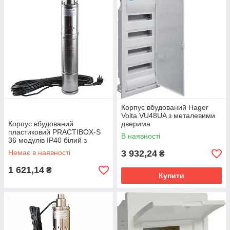
Корпус вбудований Hager
Volta VU48UA з металевими
Корпус вбудований
дверима
пластиковий PRACTIBOX-S
В наявності
36 модулів IP40 білий з
димчастими дверцятами та
Немає в наявності
3 932,24
₴
шинами PE+N Legrand
135153
1 621,14
₴
Купити