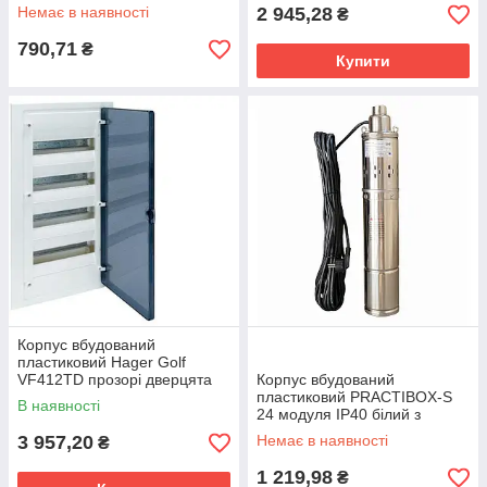
димчастими дверцятами та
Немає в наявності
2 945,28
₴
шинами PE+N Legrand
135151
790,71
₴
Купити
Корпус вбудований
пластиковий Hager Golf
VF412TD прозорі дверцята
Корпус вбудований
пластиковий PRACTIBOX-S
В наявності
24 модуля IP40 білий з
димчастими дверцятами та
3 957,20
Немає в наявності
₴
шинами PE+N Legrand
135152
1 219,98
₴