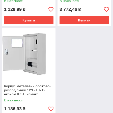
В наявності
В наявності
1 129,99
3 772,46
₴
₴
Купити
Купити
Корпус металевий обліково-
розподільний ЯУР-1Н-12Е
економ IP31 Білмакс
Б00020602
В наявності
1 186,93
₴