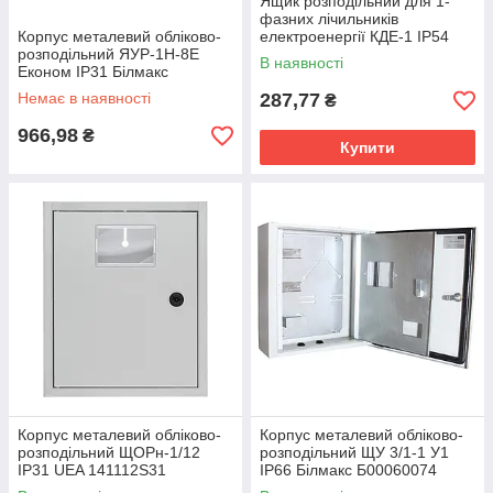
Ящик розподільний для 1-
фазних лічильників
Корпус металевий обліково-
електроенергії КДЕ-1 IP54
розподільний ЯУР-1Н-8Е
В наявності
Економ IP31 Білмакс
Б00020598
Немає в наявності
287,77
₴
966,98
₴
Купити
Корпус металевий обліково-
Корпус металевий обліково-
розподільний ЩОРн-1/12
розподільний ЩУ 3/1-1 У1
IP31 UEA 141112S31
IP66 Білмакс Б00060074