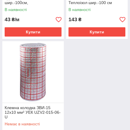
шир.-100см,
Теплоізол шир.-100 см
В наявності
В наявності
43
143
₴/м
₴
Купити
Купити
Клемна колодка ЗВИ-15
12x10 мм² УЕК UZV2-015-06-
U
Немає в наявності