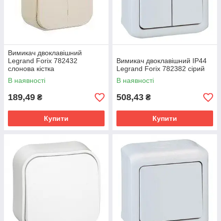
Вимикач двоклавішний
Legrand Forix 782432
Вимикач двоклавішний IP44
слонова кістка
Legrand Forix 782382 сірий
В наявності
В наявності
189,49
508,43
₴
₴
Купити
Купити