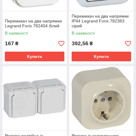
Перемикач на два напрямки
Перемикач на два напрямки
IP44 Legrand Forix 782383
Legrand Forix 782404 білий
сірий
В наявності
В наявності
167
392,56
₴
₴
Купити
Купити
Розетка подвійна із
Розетка із заземленням