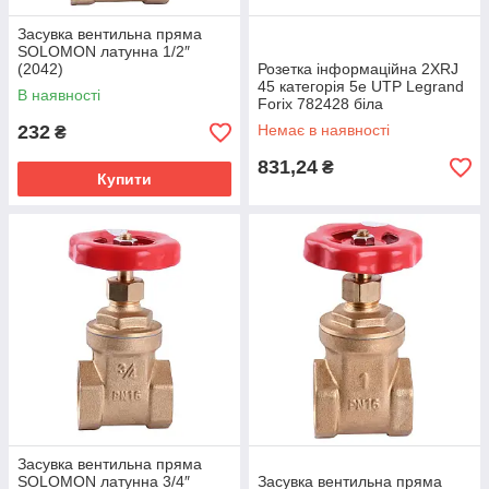
Засувка вентильна пряма
SOLOMON латунна 1/2″
(2042)
Розетка інформаційна 2ХRJ
45 категорія 5e UTP Legrand
В наявності
Forix 782428 біла
232
Немає в наявності
₴
831,24
₴
Купити
Засувка вентильна пряма
SOLOMON латунна 3/4″
Засувка вентильна пряма