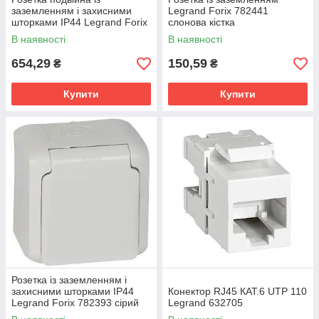
заземленням і захисними
Legrand Forix 782441
шторками IP44 Legrand Forix
слонова кістка
782394 сіра
В наявності
В наявності
654,29
150,59
₴
₴
Купити
Купити
Розетка із заземленням і
захисними шторками IP44
Конектор RJ45 КАТ.6 UTP 110
Legrand Forix 782393 сірий
Legrand 632705