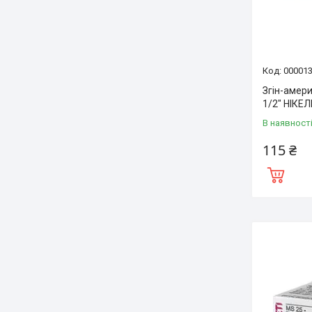
00001
Згін-амер
1/2″ НІКЕ
В наявност
115 ₴