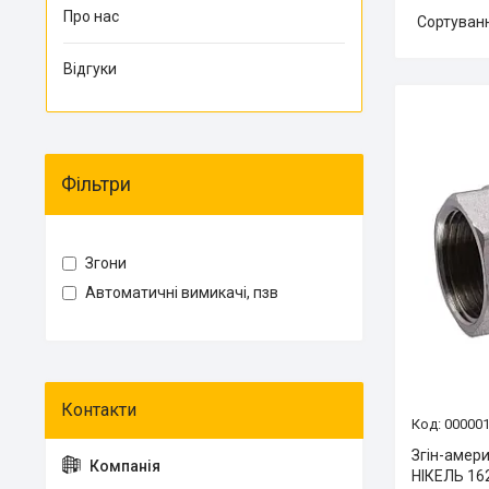
Про нас
Відгуки
Фільтри
Згони
Автоматичні вимикачі, пзв
00000
Згін-амер
НІКЕЛЬ 16