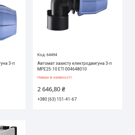
64494
уна 3-п
Автомат захисту електродвигуна 3-п
MPE25-10 ETI 004648010
Немає в наявності
2 646,80 ₴
+380 (63) 151-41-67