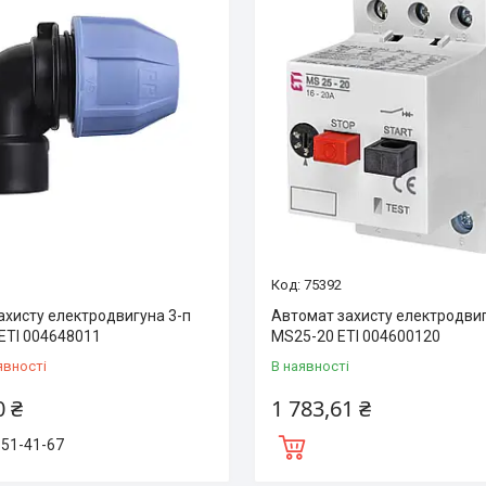
75392
ахисту електродвигуна 3-п
Автомат захисту електродвиг
ETI 004648011
MS25-20 ETI 004600120
явності
В наявності
0 ₴
1 783,61 ₴
151-41-67