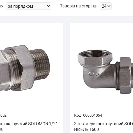
1052
000001054
иканка прямий SOLOMON 1/2″
Згін-американка кутовий SO
20
НІКЕЛЬ 1600