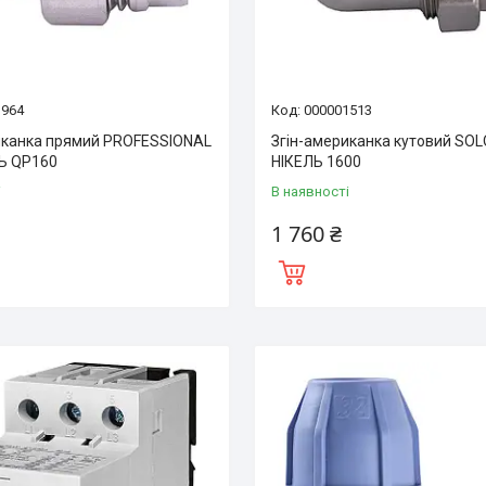
3964
000001513
иканка прямий PROFESSIONAL
Згін-американка кутовий SO
ЛЬ QP160
НІКЕЛЬ 1600
і
В наявності
1 760 ₴