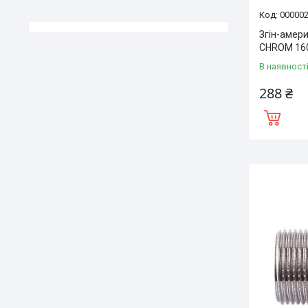
00000
Згін-амер
CHROM 16
В наявност
288 ₴