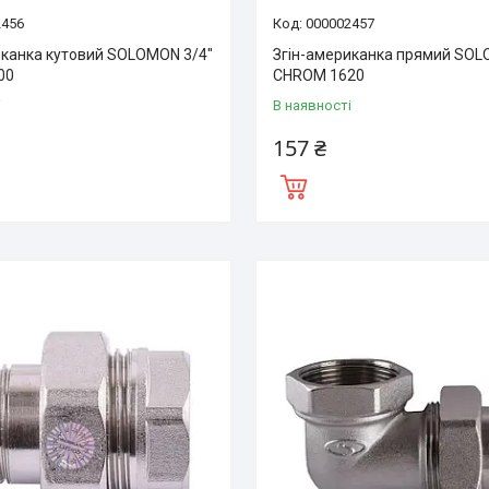
2456
000002457
иканка кутовий SOLOMON 3/4″
Згін-американка прямий SOL
00
CHROM 1620
і
В наявності
157 ₴