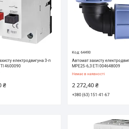
64493
ахисту електродвигуна 3-п
Автомат захисту електродвиг
ETI 4600090
MPE25-6,3 ETI 004648009
і
Немає в наявності
0 ₴
2 272,40 ₴
+380 (63) 151-41-67