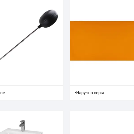
fne
•Наручна серія