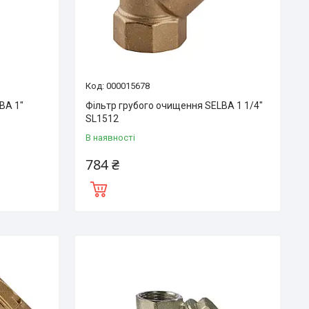
000015678
BA 1″
Фільтр грубого очищення SELBA 1 1/4″
SL1512
В наявності
784 ₴