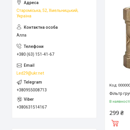
Староміська, 52, Хмельницький,
Україна
Алла
+380 (63) 151-41-67
Led29@ukr.net
00000
+380955008713
Фільтр гру
В наявност
+380631514167
299 ₴