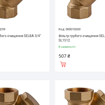
0259
000010260
убого очищення SELBA 3/4″
Фільтр грубого очищення SEL
SL1512
і
В наявності
507 ₴