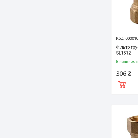
00001
Фільтр гр
SL1512
В наявност
306 ₴