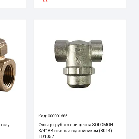
000001685
 газу
Фільтр грубого очищення SOLOMON
3/4″ ВВ нікель з відстійником (8014)
TD1052