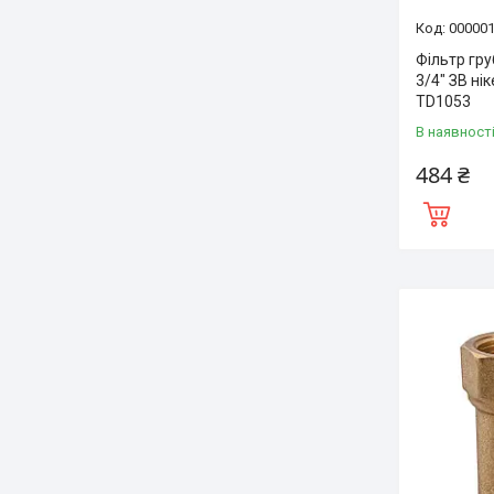
00000
Фільтр гр
3/4″ ЗВ ні
TD1053
В наявност
484 ₴