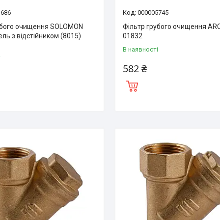
1686
000005745
убого очищення SOLOMON
Фільтр грубого очищення AR
кель з відстійником (8015)
01832
В наявності
і
582 ₴