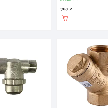
і
В наявності
297 ₴