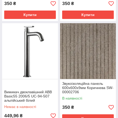
350
350
₴
₴
Купити
Купити
Звукоізоляційна панель
600х600х9мм Коричнева SW-
Вимикач двоклавішний ABB
00002706
Basic55 2006/5 UC-94-507
В наявності
альпійський білий
Немає в наявності
350
₴
449,96
₴