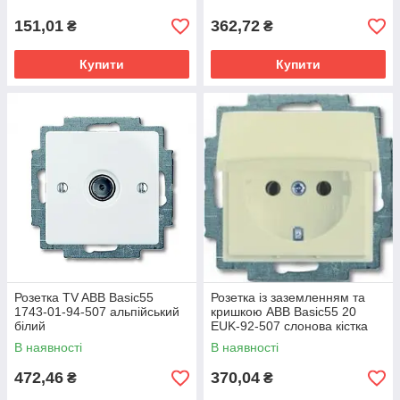
151,01
362,72
₴
₴
Купити
Купити
Розетка TV ABB Basic55
Розетка із заземленням та
1743-01-94-507 альпійський
кришкою ABB Basic55 20
білий
EUK-92-507 слонова кістка
В наявності
В наявності
472,46
370,04
₴
₴