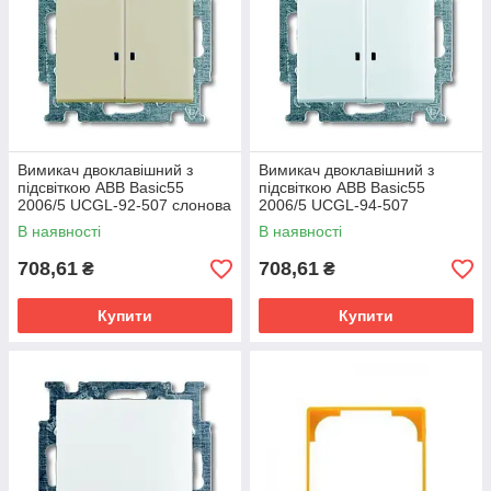
Вимикач двоклавішний з
Вимикач двоклавішний з
підсвіткою ABB Basic55
підсвіткою ABB Basic55
2006/5 UCGL-92-507 слонова
2006/5 UCGL-94-507
кістка
альпійський білий
В наявності
В наявності
708,61
708,61
₴
₴
Купити
Купити