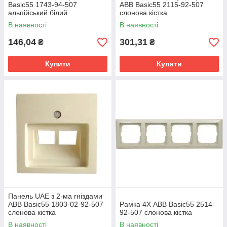
Basic55 1743-94-507
ABB Basic55 2115-92-507
альпійський білий
слонова кістка
В наявності
В наявності
146,04
301,31
₴
₴
Купити
Купити
Панель UAE з 2-ма гніздами
ABB Basic55 1803-02-92-507
Рамка 4Х ABB Basic55 2514-
слонова кістка
92-507 слонова кістка
В наявності
В наявності