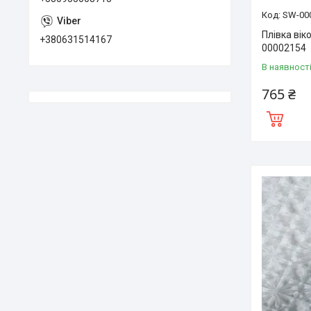
SW-00
Плівка вік
+380631514167
00002154
В наявност
765 ₴