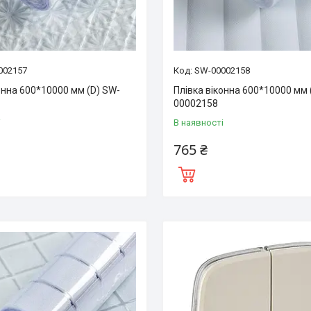
002157
SW-00002158
онна 600*10000 мм (D) SW-
Плівка віконна 600*10000 мм 
00002158
і
В наявності
765 ₴