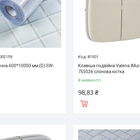
002159
81501
онна 600*10000 мм (D) SW-
Клавіша подвійна Valena Allu
755026 слонова кістка
і
В наявності
98,83 ₴