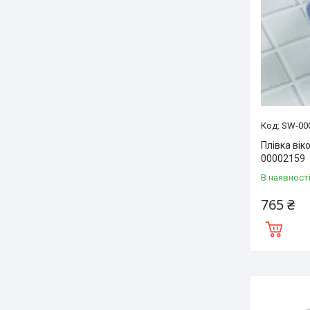
SW-00
Плівка вік
00002159
В наявност
765 ₴