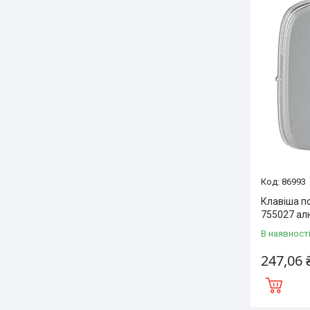
86993
Клавіша по
755027 ал
В наявност
247,06 