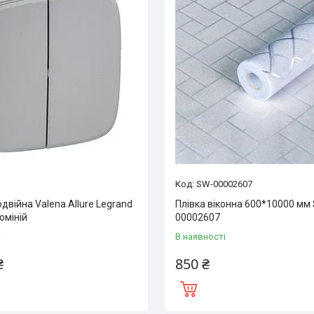
SW-00002607
двійна Valena Allure Legrand
Плівка віконна 600*10000 мм
юміній
00002607
і
В наявності
₴
850 ₴