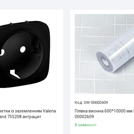
SW-00002609
зетки із заземленням Valena
Плівка віконна 600*10000 мм
rand 755208 антрацит
00002609
і
В наявності