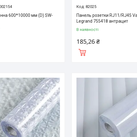
002154
82025
онна 600*10000 мм (D) SW-
Панель розетки RJ11/RJ45 Val
Legrand 755418 антрацит
і
В наявності
185,26 ₴