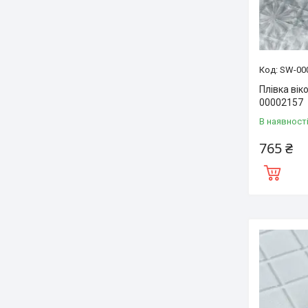
SW-00
Плівка вік
00002157
В наявност
765 ₴