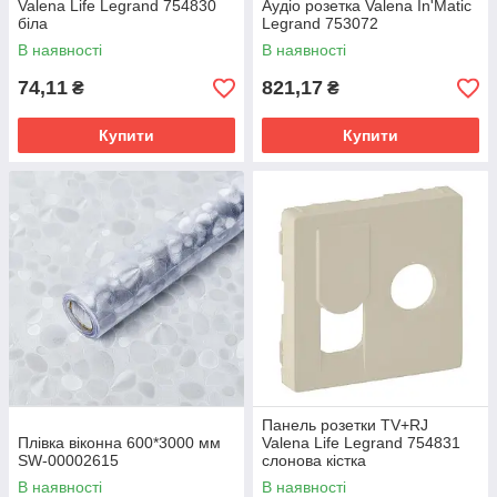
Valena Life Legrand 754830
Аудіо розетка Valena In'Matic
біла
Legrand 753072
В наявності
В наявності
74,11
821,17
₴
₴
Купити
Купити
Панель розетки TV+RJ
Плівка віконна 600*3000 мм
Valena Life Legrand 754831
SW-00002615
слонова кістка
В наявності
В наявності