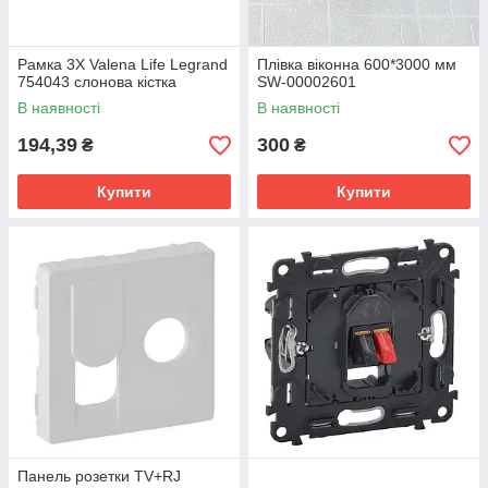
Рамка 3Х Valena Life Legrand
Плівка віконна 600*3000 мм
754043 слонова кістка
SW-00002601
В наявності
В наявності
194,39
300
₴
₴
Купити
Купити
Панель розетки TV+RJ