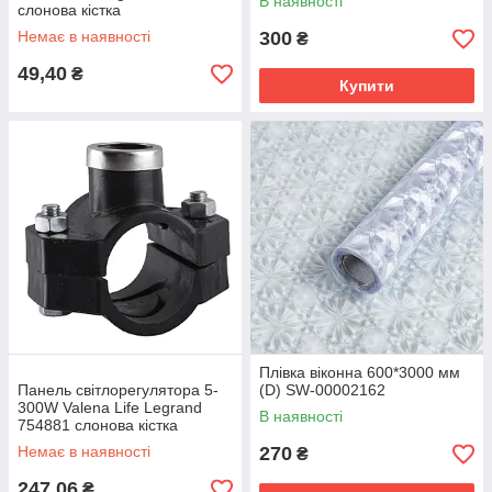
В наявності
слонова кістка
Немає в наявності
300
₴
49,40
₴
Купити
Плівка віконна 600*3000 мм
Панель світлорегулятора 5-
(D) SW-00002162
300W Valena Life Legrand
В наявності
754881 слонова кістка
Немає в наявності
270
₴
247,06
₴