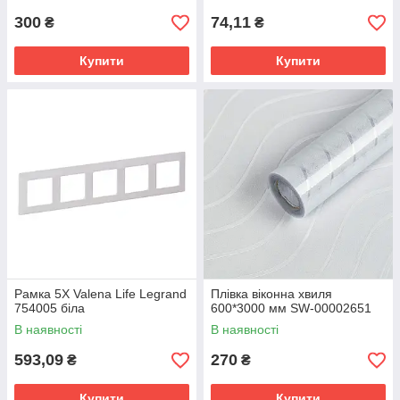
300
74,11
₴
₴
Купити
Купити
Рамка 5Х Valena Life Legrand
Плівка віконна хвиля
754005 біла
600*3000 мм SW-00002651
В наявності
В наявності
593,09
270
₴
₴
Купити
Купити