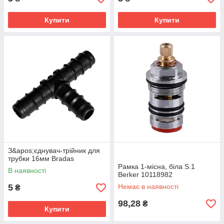
Купити
Купити
З&apos;єднувач-трійник для
трубки 16мм Bradas
Рамка 1-місна, біла S.1
В наявності
Berker 10118982
5
Немає в наявності
₴
98,28
₴
Купити