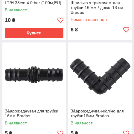
LT/H 33cm 4.0 bar (100м,EU)
Шпилька з тримачем для
трубки 16 мм / довж. 18 см
В наявності
Bradas
10
Немає в наявності
₴
6
₴
Купити
З&apos;єднувач для трубки
З&apos;єднувач-коліно для
16мм Bradas
трубки16мм Bradas
В наявності
В наявності
5
5
₴
₴