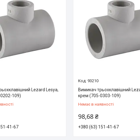
93210
рьохклавішний Lezard Lesya,
Вимикач трьохклавішний Leza
-0202-109)
крем (705-0303-109)
явності
Немає в наявності
98,68 ₴
151-41-67
+380 (63) 151-41-67