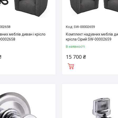
002658
SW-00002659
вних меблів диван і крісло
Комплект надувних меблів див
00002658
крісла Сірий SW-00002659
і
В наявності
₴
15 700 ₴