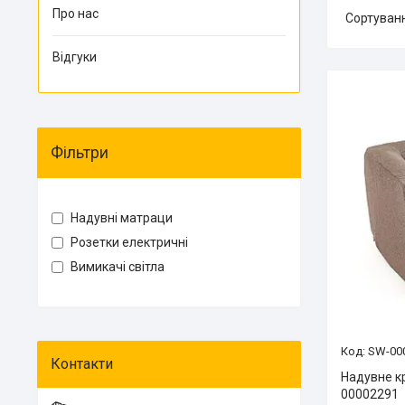
Про нас
Відгуки
Фільтри
Надувні матраци
Розетки електричні
Вимикачі світла
SW-00
Надувне к
00002291