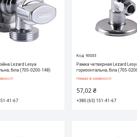
93033
ійна Lezard Lesya
Рамка четверная Lezard Lesy
ьна, біла (705-0200-148)
горизонтальна, біла (705-020
явності
Немає в наявності
57,02 ₴
151-41-67
+380 (63) 151-41-67