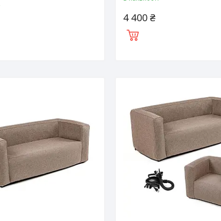
і
4 400 ₴