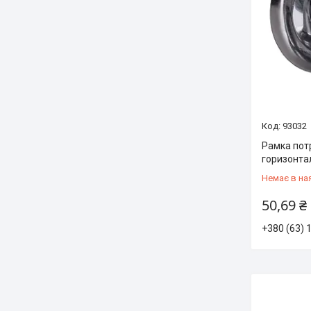
93032
Рамка потр
горизонтал
Немає в на
50,69 ₴
+380 (63) 