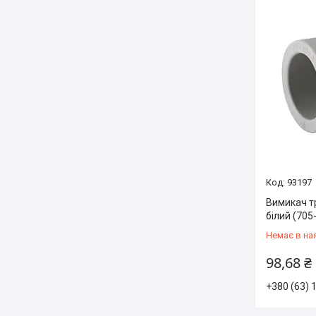
93197
Вимикач т
білий (705
Немає в на
98,68 ₴
+380 (63) 