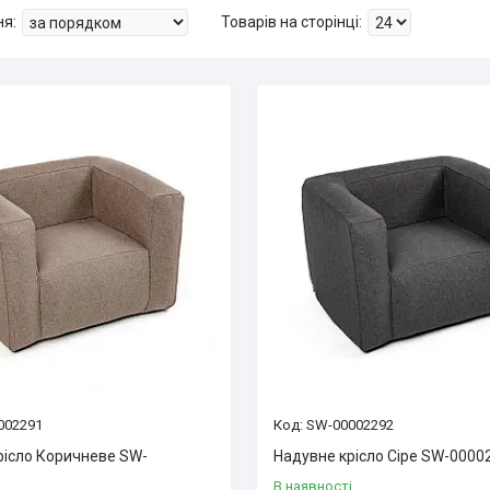
002291
SW-00002292
рісло Коричневе SW-
Надувне крісло Сіре SW-0000
В наявності