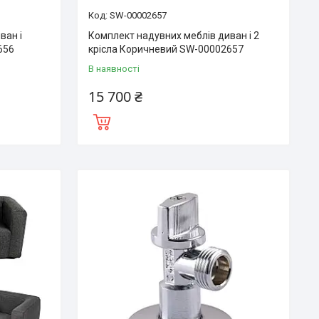
SW-00002657
ван і
Комплект надувних меблів диван і 2
656
крісла Коричневий SW-00002657
В наявності
15 700 ₴