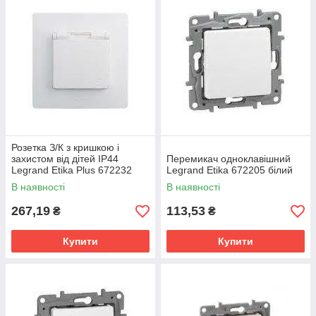
Розетка З/К з кришкою і
захистом від дітей IP44
Перемикач одноклавішний
Legrand Etika Plus 672232
Legrand Etika 672205 білий
біла
В наявності
В наявності
267,19
113,53
₴
₴
Купити
Купити