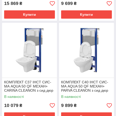
15 869
9 699
₴
₴
Купити
Купити
КОМПЛЕКТ С37 ІНСТ СИС-
КОМПЛЕКТ С40 ІНСТ СИС-
МА AQUA 50 QF MEХАН+
МА AQUA 50 QF MEХАН+
CARINA CLEANON з сид дюр
PARVA CLEANON з сид дюр
ліфт БЕЗ КНОПКИ
ліфт БЕЗ КНОПКИ
В наявності
В наявності
10 079
9 899
₴
₴