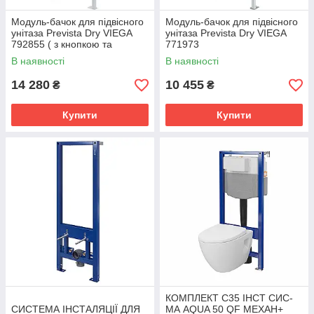
Модуль-бачок для підвісного
Модуль-бачок для підвісного
унітаза Prevista Dry VIEGA
унітаза Prevista Dry VIEGA
792855 ( з кнопкою та
771973
кріпленням)
В наявності
В наявності
14 280
10 455
₴
₴
Купити
Купити
КОМПЛЕКТ С35 ІНСТ СИС-
СИСТЕМА ІНСТАЛЯЦІЇ ДЛЯ
МА AQUA 50 QF MEХАН+