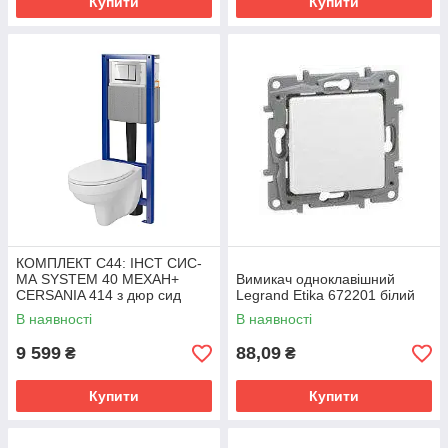
Купити
Купити
КОМПЛЕКТ С44: ІНСТ СИС-
МА SYSTEM 40 MEХАН+
Вимикач одноклавішний
CERSANIA 414 з дюр сид
Legrand Etika 672201 білий
LIFT+ кнопка змиву ENTER II
В наявності
В наявності
хром
9 599
88,09
₴
₴
Купити
Купити