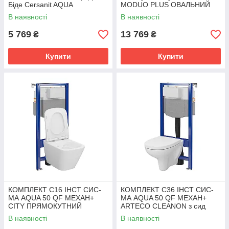
Біде Cersanit AQUA
MODUO PLUS ОВАЛЬНИЙ
CLEANON з сид дюр ліфт
В наявності
В наявності
БЕЗ КНОПКИ
5 769
13 769
₴
₴
Купити
Купити
КОМПЛЕКТ С16 ІНСТ СИС-
КОМПЛЕКТ С36 ІНСТ СИС-
МА AQUA 50 QF MEХАН+
МА AQUA 50 QF MEХАН+
CITY ПРЯМОКУТНИЙ
ARTECO CLEANON з сид
CLEANON з сид дюр ліфт
дюр ліфт БЕЗ КНОПКИ
В наявності
В наявності
БЕЗ КНОПКИ