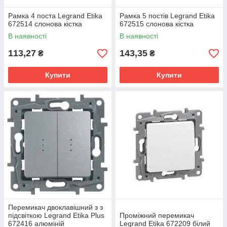
Рамка 4 поста Legrand Etika
Рамка 5 постів Legrand Etika
672514 слонова кістка
672515 слонова кістка
В наявності
В наявності
113,27
143,35
₴
₴
Купити
Купити
Перемикач двоклавішний з з
підсвіткою Legrand Etika Plus
Проміжний перемикач
672416 алюміній
Legrand Etika 672209 білий