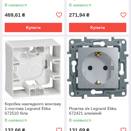
В наявності
В наявності
469,61
271,94
₴
₴
Купити
Купити
Коробка накладного монтажу
1-постова Legrand Etika
Розетка з/к Legrand Etika
672510 біла
672421 алюміній
В наявності
В наявності
132,66
131,69
₴
₴