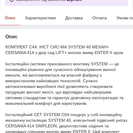
Опис
Характеристики
Доставка
Оплата
Умови п
Опис
КОМПЛЕКТ С44: ІНСТ СИС-МА SYSTEM 40 MEХАН+
CERSANIA 414 з дюр сид LIFT+ кнопка змиву ENTER II хром
Інсталяційні системи прихованого монтажу SYSTEM — це
інноваційні рішення для сучасного облаштування ванної
кімнати, які виготовляються на власній фабриці з
використанням найновіших технологій. Сучасні
автоматизовані виробничі лінії дозволяють створювати
продукцію високої якості, що відповідає найсуворішим
світовим стандартам та гарантує довговічну експлуатацію та
максимальний комфорт для користувачів.
Інсталяційний СЕТ SYSTEM C04 поєднує у собі інноваційну
механічну інсталяцію SYSTEM 40, елегантний підвісний унітаз
CERSANIA 414 SIMPLEON, дюропластове сидіння та
хромовану глянцеву кнопку змиву ENTER II. Цей комплект