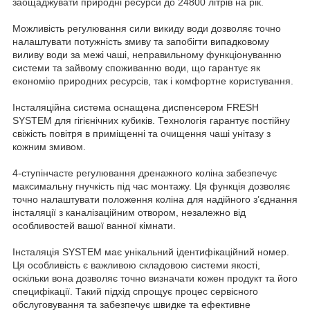
заощаджувати природні ресурси до 24800 літрів на рік.
Можливість регулювання сили викиду води дозволяє точно
налаштувати потужність змиву та запобігти випадковому
виливу води за межі чаші, неправильному функціонуванню
системи та зайвому споживанню води, що гарантує як
економію природних ресурсів, так і комфортне користування.
Інсталяційна система оснащена диспенсером FRESH
SYSTEM для гігієнічних кубиків. Технологія гарантує постійну
свіжість повітря в приміщенні та очищення чаші унітазу з
кожним змивом.
4-ступінчасте регулювання дренажного коліна забезпечує
максимальну гнучкість під час монтажу. Ця функція дозволяє
точно налаштувати положення коліна для надійного з’єднання
інсталяції з каналізаційним отвором, незалежно від
особливостей вашої ванної кімнати.
Інсталяція SYSTEM має унікальний ідентифікаційний номер.
Ця особливість є важливою складовою системи якості,
оскільки вона дозволяє точно визначати кожен продукт та його
специфікації. Такий підхід спрощує процес сервісного
обслуговування та забезпечує швидке та ефективне