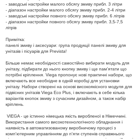
- заводські настройки малого обсягу змиву прибл. 3 літри
- діапазон настройки малого обсягу змиву прибл. 2-4 літри
- заводські настройки повного обсягу змиву прибл. 6 літрів
- діапазон настройки повного обсягу змиву прибл. 3,5-7,5
літрів
Примітка:
панелі змиву і аксесуари: група продукції панелі змиву для
унітазів і пісуарів для Prevista!
Більше немає необхідності самостійно вибирати модуль для
унітазу, підбирати до нього кнопку змиву і ще пам'ятати що
потрібні кріплення. Viega пропонує нові практичні набори, що
включають все необхідне в одній коробці для установки
унітазу. Набори створені на основі високоякісного модуля для
підвісних унітазів Viega Eco Plus, і включають в себе кілька
варіантів кнопок змиву з сучасним дизайном, а також набір
кріплень.
VIEGA - це істинно німецька якість виробленої в Німеччині.
Використання самого високотехнологічного обладнання і
наявність в автоматизованому виробничому процесі з
комп'ютерним управлінням до п'яти ступенів справжнього