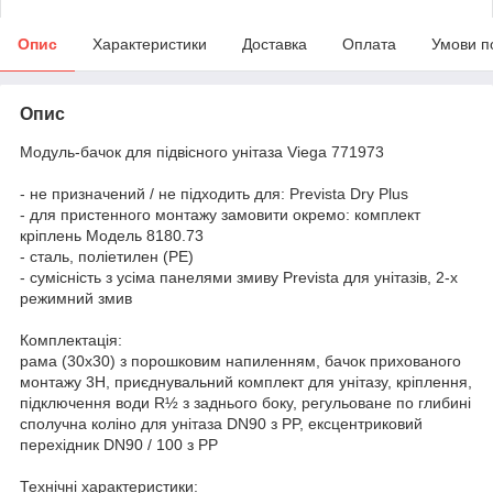
Опис
Характеристики
Доставка
Оплата
Умови п
Опис
Модуль-бачок для підвісного унітаза Viega 771973
- не призначений / не підходить для: Prevista Dry Plus
- для пристенного монтажу замовити окремо: комплект
кріплень Модель 8180.73
- сталь, поліетилен (PE)
- сумісність з усіма панелями змиву Prevista для унітазів, 2-х
режимний змив
Комплектація:
рама (30х30) з порошковим напиленням, бачок прихованого
монтажу 3H, приєднувальний комплект для унітазу, кріплення,
підключення води R½ з заднього боку, регульоване по глибині
сполучна коліно для унітаза DN90 з PP, ексцентриковий
перехідник DN90 / 100 з РР
Технічні характеристики: