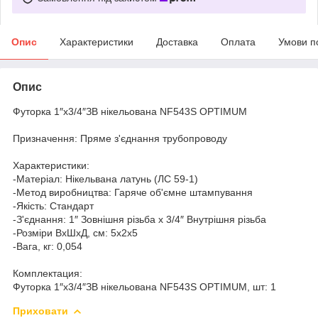
Опис
Характеристики
Доставка
Оплата
Умови п
Опис
Футорка 1″х3/4″ЗВ нікельована NF543S OPTIMUM
Призначення: Пряме з'єднання трубопроводу
Характеристики:
-Матеріал: Нікельвана латунь (ЛС 59-1)
-Метод виробництва: Гаряче об'ємне штампування
-Якість: Cтандарт
-З'єднання: 1″ Зовнішня різьба х 3/4″ Внутрішня різьба
-Розміри ВхШхД, см: 5х2х5
-Вага, кг: 0,054
Комплектация:
Футорка 1″х3/4″ЗВ нікельована NF543S OPTIMUM, шт: 1
Приховати