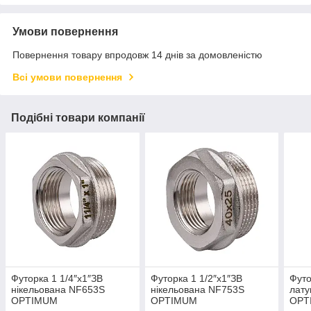
Умови повернення
Повернення товару впродовж 14 днів за домовленістю
Всі умови повернення
Подібні товари компанії
Футорка 1 1/4″х1″ЗВ
Футорка 1 1/2″х1″ЗВ
Футо
нікельована NF653S
нікельована NF753S
лату
OPTIMUM
OPTIMUM
OPT