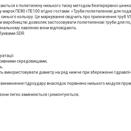
каються з поліетилену низького тиску методом безперервної шнеков
 марок ПЕ80 і ПЕ100 згідно гостами: «Труби поліетиленові для под
гу синього кольору. Це маркування свідчить про призначення труб 
ри виробництві дозволяє застосовувати поліетиленові труби для под
мінальному лавленію вони відповідають.
буквами SDR.
уатації
гресивними середовищами;
ь;
ють використовувати діаметр на ряд нижче при збереженні гідравлі
 виникнення гідроудару внаслідок порівняно низького модуля пруж
 вони легко замінюються і ремонтуються;