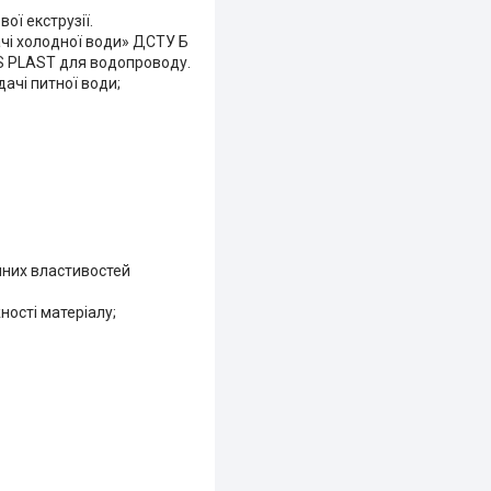
ої екструзії.
ачі холодної води» ДСТУ Б
VS PLAST для водопроводу.
ачі питної води;
чних властивостей
ності матеріалу;