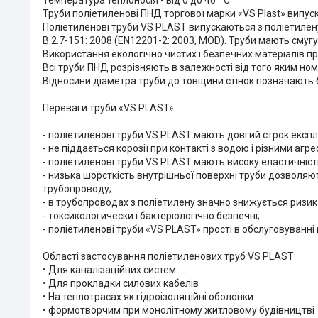
Температура теплоносія - від 0 до 40 ° C
Труби поліетиленові ПНД торгової марки «VS Plast» випус
Поліетиленові труби VS PLAST випускаються з поліетилену
В.2.7-151: 2008 (EN12201-2: 2003, MOD). Труби мають сму
Використання екологічно чистих і безпечних матеріалів п
Всі труби ПНД розрізняють в залежності від того яким но
Відносини діаметра труби до товщини стінок позначають 
Переваги труби «VS PLAST»
- поліетиленові труби VS PLAST мають довгий строк експл
- не піддається корозії при контакті з водою і різними а
- поліетиленові труби VS PLAST мають високу еластичніст
- низька шорсткість внутрішньої поверхні труби дозволя
трубопроводу;
- в трубопроводах з поліетилену значно знижується ризик
- токсикологически і бактеріологічно безпечні;
- поліетиленові труби «VS PLAST» прості в обслуговуванні
Області застосування поліетиленових труб VS PLAST:
• Для каналізаційних систем
• Для прокладки силових кабелів
• На теплотрасах як гідроізоляційні оболонки
• формотворчим при монолітному житловому будівництві