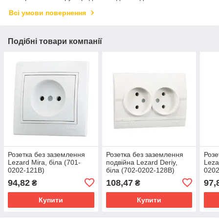
Всі умови повернення
Подібні товари компанії
Розетка без заземлення
Розетка без заземлення
Розе
Lezard Mira, біла (701-
подвійна Lezard Deriy,
Leza
0202-121B)
біла (702-0202-128В)
0202
94,82
108,47
97,
₴
₴
Купити
Купити