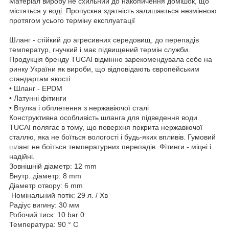
Матеріал виробу не схильний до накопичення домішок, що
містяться у воді. Пропускна здатність залишається незмінною
протягом усього терміну експлуатації
Шланг - стійкий до агресивних середовищ, до перепадів
температур, гнучкий і має підвищений термін служби.
Продукція бренду TUCAI відмінно зарекомендувала себе на
ринку України як вироби, що відповідають європейським
стандартам якості.
• Шланг - EPDM
• Латунні фітинги
• Втулка і обплетення з нержавіючої сталі
Конструктивна особливість шланга для підведення води
TUCAI полягає в тому, що поверхня покрита нержавіючої
сталлю, яка не боїться вологості і будь-яких впливів. Гумовий
шланг не боїться температурних перепадів. Фітинги - міцні і
надійні.
Зовнішній діаметр: 12 mm
Внутр. діаметр: 8 mm
Діаметр отвору: 6 mm
Номінальний потік: 29 л. / Хв
Радіус вигину: 30 мм
Робочий тиск: 10 bar 0
Температура: 90 ° С