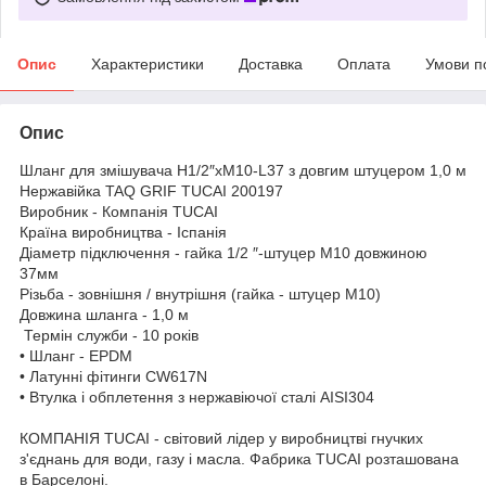
Опис
Характеристики
Доставка
Оплата
Умови п
Опис
Шланг для змішувача H1/2″хM10-L37 з довгим штуцером 1,0 м
Нержавійка TAQ GRIF TUCAI 200197
Виробник - Компанія TUCAI
Країна виробництва - Іспанія
Діаметр підключення - гайка 1/2 ″-штуцер M10 довжиною
37мм
Різьба - зовнішня / внутрішня (гайка - штуцер M10)
Довжина шланга - 1,0 м
Термін служби - 10 років
• Шланг - EPDM
• Латунні фітинги CW617N
• Втулка і обплетення з нержавіючої сталі AISI304
КОМПАНІЯ TUCAI - світовий лідер у виробництві гнучких
з'єднань для води, газу і масла. Фабрика TUCAI розташована
в Барселоні.