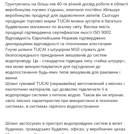
Грунтуючись на більш ніж 40-ти річний досвід роботи в області
виробництва гнучких з'єднань, компанія постійно збільшує
виробництво продукції для задоволення запитів. Сьогодні
продукцію торгової марки TUCAI можна зустріти в багатьох
будівельних магазинах по всьому світу. Висока якість
продукції підтверджена сертифікатом якості ISO 9002.
Відповідність Європейським Нормам підтверджено
деклараціями відповідності та гігієнічними атестатами
Гнучкі шланги TUCAI з штуцером М10 служать для
безпосереднього приєднання змішувачів до систем
водопроводу. Це - стандартна підводка типу «гайка-штуцер»,
яка може використовуватися для під'єднання до
водопостачання будь-яких типів змішувачів для раковини і
ванни.
Шланг гумовий TUCAI (нержавейка) виготовлений з якісних і
екологічних матеріалів, що дозволяє підключати її в
водопровідні системи з питною водою. Також він не втрачає
своїх якісних характеристик при використанні в технічних
системах, в системах гарячого водопостачання
Шланг застосуємо в пристрої водопровідних систем в жілит
будинках, громадських будівлях, офісах, у виробничих цехах.