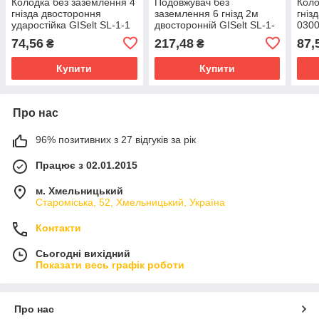
Колодка без заземлення 4
Подовжувач без
Коло
гнізда двостороння
заземлення 6 гнізд 2м
гніз
ударостійка GISelt SL-1-1
двосторонній GISelt SL-1-
0300
36
74,56
217,48
87,
₴
₴
Купити
Купити
Про нас
96% позитивних з 27 відгуків за рік
Працює з 02.01.2015
м. Хмельницький
Староміська, 52, Хмельницький, Україна
Контакти
Сьогодні вихідний
Показати весь графік роботи
Про нас