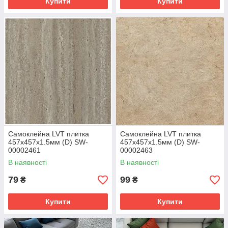
Купити
Купити
Самоклейна LVT плитка
Самоклейна LVT плитка
457х457х1.5мм (D) SW-
457х457х1.5мм (D) SW-
00002461
00002463
В наявності
В наявності
79
99
₴
₴
Купити
Купити