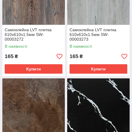
Самоклейна LVT плитка
Самоклейна LVT плитка
610х610х1.5мм SW-
610х610х1.5мм SW-
00003272
00003273
В наявності
В наявності
165
165
₴
₴
Купити
Купити