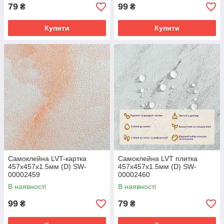
79
99
₴
₴
Купити
Купити
Самоклейна LVT-картка
Самоклейна LVT плитка
457х457х1.5мм (D) SW-
457х457х1.5мм (D) SW-
00002459
00002460
В наявності
В наявності
99
79
₴
₴