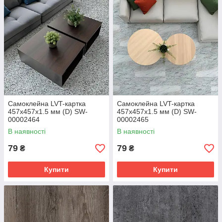
Самоклейна LVT-картка
Самоклейна LVT-картка
457х457х1.5 мм (D) SW-
457х457х1.5 мм (D) SW-
00002464
00002465
В наявності
В наявності
79
79
₴
₴
Купити
Купити