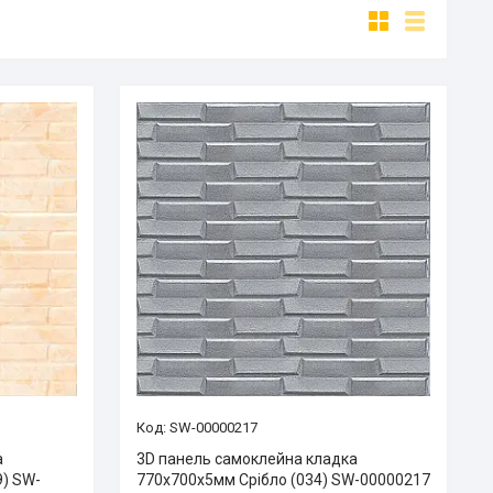
SW-00000217
а
3D панель самоклейна кладка
9) SW-
770х700х5мм Срібло (034) SW-00000217