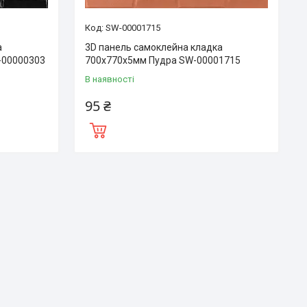
SW-00001715
а
3D панель самоклейна кладка
-00000303
700x770x5мм Пудра SW-00001715
В наявності
95 ₴