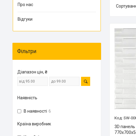
Про нас
Відгуки
Фільтри
Діапазон цін, ₴
Наявність
В наявності
6
SW-00
Країна виробник
3D панель
770х700х5