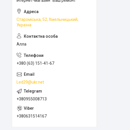
Інтернет-магазин "Ваш ремонт"
Староміська, 52, Хмельницький,
Україна
Алла
+380 (63) 151-41-67
Led29@ukr.net
+380955008713
+380631514167