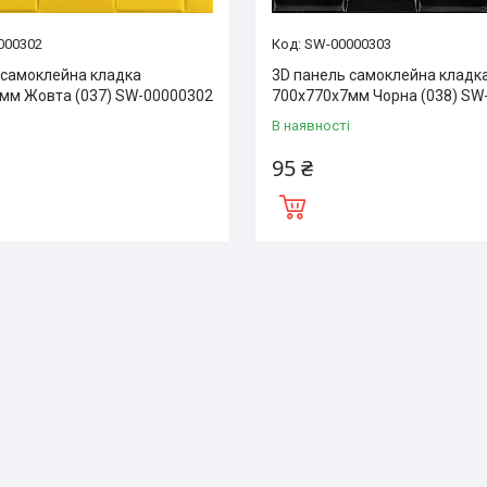
000302
SW-00000303
 самоклейна кладка
3D панель самоклейна кладк
мм Жовта (037) SW-00000302
700х770х7мм Чорна (038) SW
і
В наявності
95 ₴