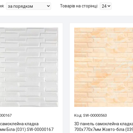
000167
SW-00000563
 самоклейна кладка
3D панель самоклейна кладк
мм Біла (031) SW-00000167
700х770х7мм Жовто-біла (03