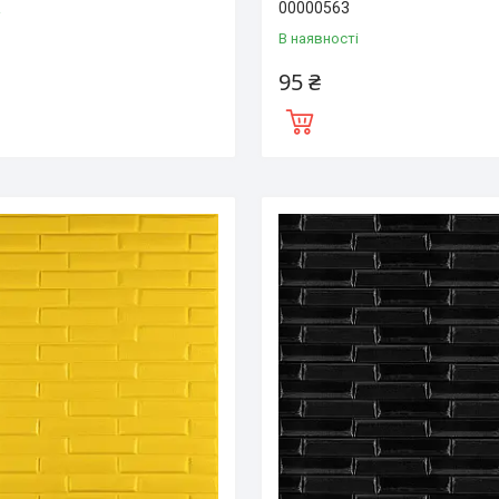
00000563
і
В наявності
95 ₴