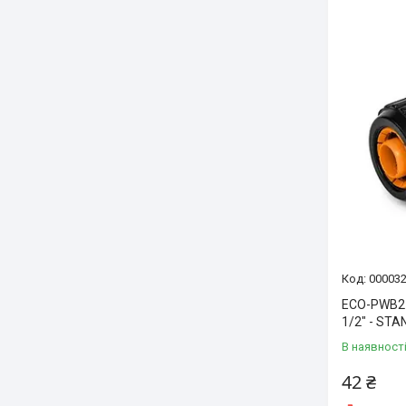
00003
ECO-PWB21
1/2″ - ST
В наявност
42 ₴