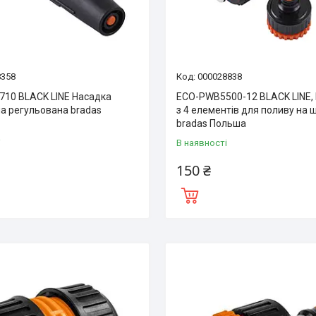
8358
000028838
10 BLACK LINE Насадка
ECO-PWB5500-12 BLACK LINE,
а регульована bradas
з 4 елементів для поливу на 
bradas Польша
і
В наявності
150 ₴