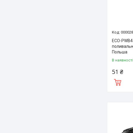
00002
ECO-PWB47
поливальн
Польша
В наявност
51 ₴