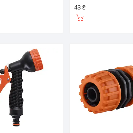
і
43 ₴