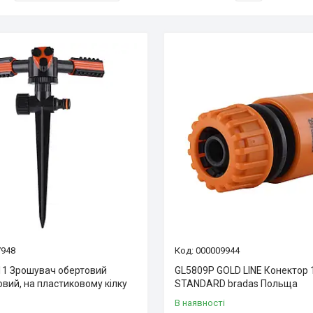
7948
000009944
1 Зрошувач обертовий
GL5809P GOLD LINE Конектор 1
вий, на пластиковому кілку
STANDARD bradas Польща
В наявності