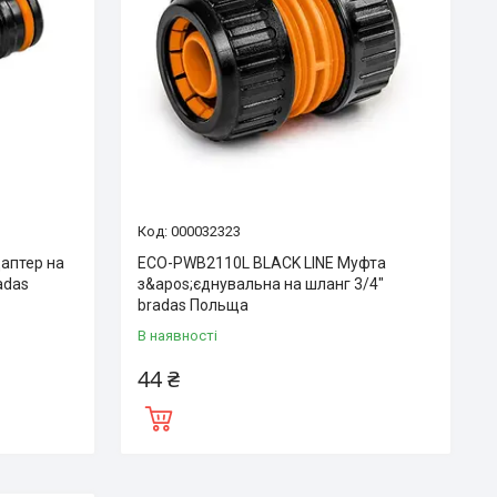
000032323
аптер на
ECO-PWB2110L BLACK LINE Муфта
adas
з&apos;єднувальна на шланг 3/4″
bradas Польща
В наявності
44 ₴