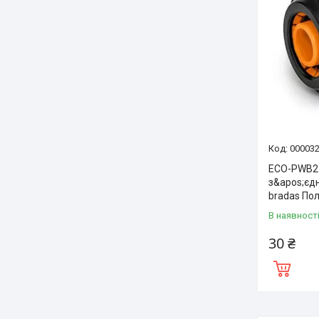
00003
ECO-PWB21
з&apos;єд
bradas По
В наявност
30 ₴