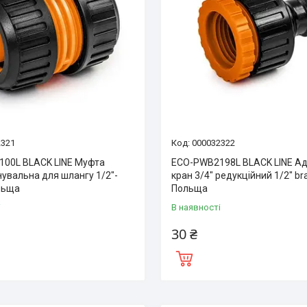
2321
000032322
00L BLACK LINE Муфта
ECO-PWB2198L BLACK LINE Ад
нувальна для шлангу 1/2″-
кран 3/4″ редукційний 1/2″ br
льща
Польща
і
В наявності
30 ₴