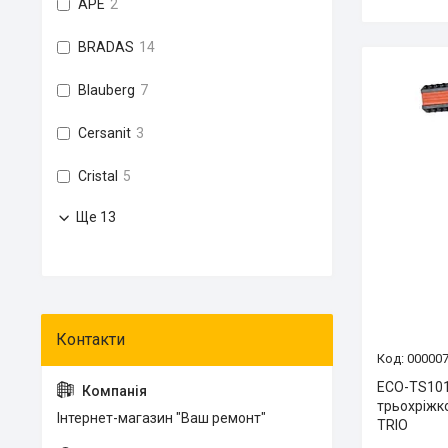
APE
2
BRADAS
14
Blauberg
7
Cersanit
3
Cristal
5
Ще 13
00000
ECO-TS101
трьохріжко
Інтернет-магазин "Ваш ремонт"
TRIO