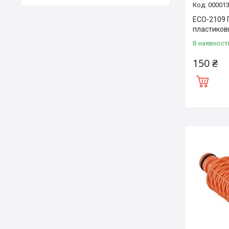
00001
ECO-2109 
пластикови
В наявност
150 ₴