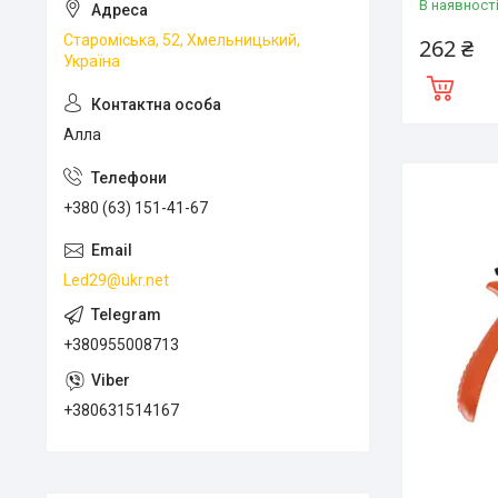
В наявност
Староміська, 52, Хмельницький,
262 ₴
Україна
Алла
+380 (63) 151-41-67
Led29@ukr.net
+380955008713
+380631514167