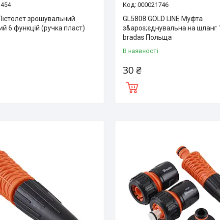
3454
000021746
Пістолет зрошувальний
GL5808 GOLD LINE Муфта
й 6 функцій (ручка пласт)
з&apos;єднувальна на шланг 
bradas Польща
і
В наявності
30 ₴