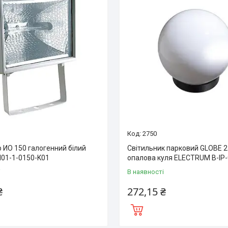
2750
 ИО 150 галогенний білий
Світильник парковий GLOBE 
PI01-1-0150-K01
опалова куля ELECTRUM B-IP
і
В наявності
₴
272,15 ₴