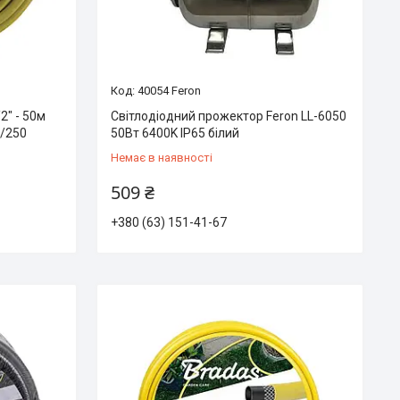
40054 Feron
2″ - 50м
Світлодіодний прожектор Feron LL-6050
/250
50Вт 6400K IP65 білий
Немає в наявності
509 ₴
+380 (63) 151-41-67