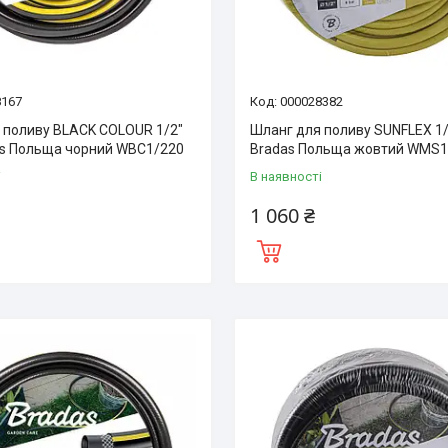
8167
000028382
 поливу BLACK COLOUR 1/2″
Шланг для поливу SUNFLEX 1/
as Польща чорний WBC1/220
Bradas Польща жовтий WMS1
і
В наявності
1 060 ₴