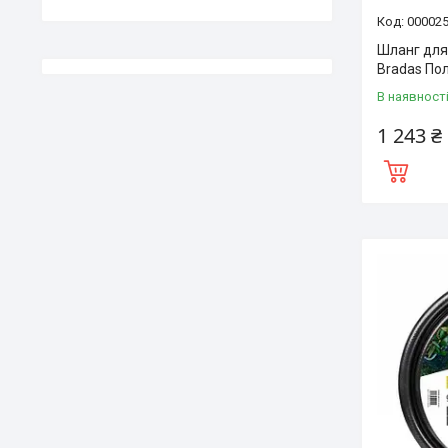
00002
Шланг для
Bradas По
В наявност
1 243 ₴