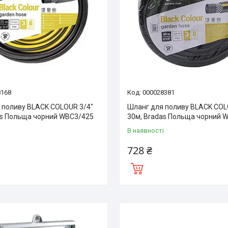
8168
000028381
 поливу BLACK COLOUR 3/4″
Шланг для поливу BLACK COL
as Польща чорний WBC3/425
30м, Bradas Польща чорний 
і
В наявності
728 ₴