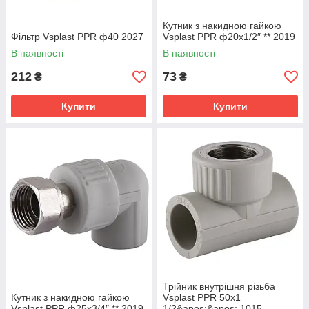
Кутник з накидною гайкою
Фільтр Vsplast PPR ф40 2027
Vsplast PPR ф20х1/2″ ** 2019
В наявності
В наявності
212
73
₴
₴
Купити
Купити
Трійник внутрішня різьба
Кутник з накидною гайкою
Vsplast PPR 50х1
Vsplast PPR ф25х3/4″ ** 2019
1/2&apos;&apos; 1015