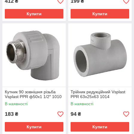
412
199
₴
₴
Купити
Купити
Кутник 90 зовнішня різьба
Трійник редукційний Vsplast
Vsplast PPR ф50х1 1/2″ 1010
PPR 63х25х63 1014
В наявності
В наявності
183
94
₴
₴
Купити
Купити