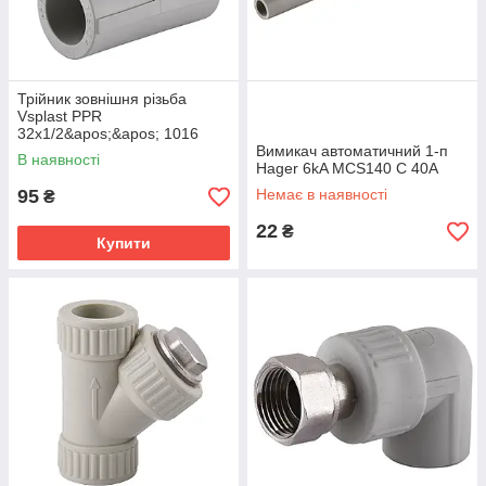
Трійник зовнішня різьба
Vsplast PPR
32х1/2&apos;&apos; 1016
Вимикач автоматичний 1-п
В наявності
Hager 6kA MCS140 C 40A
95
Немає в наявності
₴
22
₴
Купити