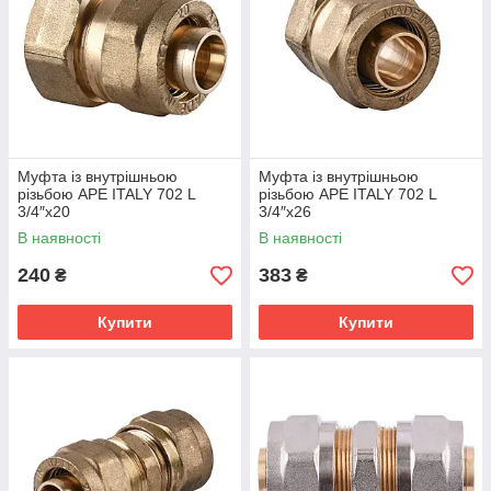
Муфта із внутрішньою
Муфта із внутрішньою
різьбою APE ITALY 702 L
різьбою APE ITALY 702 L
3/4″x20
3/4″x26
В наявності
В наявності
240
383
₴
₴
Купити
Купити