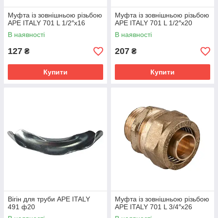
Муфта із зовнішньою різьбою
Муфта із зовнішньою різьбою
APE ITALY 701 L 1/2″х16
APE ITALY 701 L 1/2″х20
В наявності
В наявності
127
207
₴
₴
Купити
Купити
Вігін для труби APE ITALY
Муфта із зовнішньою різьбою
491 ф20
APE ITALY 701 L 3/4″x26