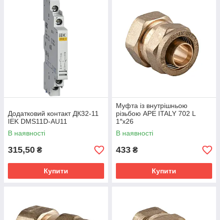
Муфта із внутрішньою
Додатковий контакт ДК32-11
різьбою APE ITALY 702 L
IEK DMS11D-AU11
1″x26
В наявності
В наявності
315,50
433
₴
₴
Купити
Купити