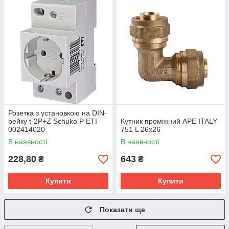
Розетка з установкою на DIN-
рейку t-2P+Z Schuko P ETI
Кутник проміжний APE ITALY
002414020
751 L 26x26
В наявності
В наявності
228,80
643
₴
₴
Купити
Купити
Показати ще