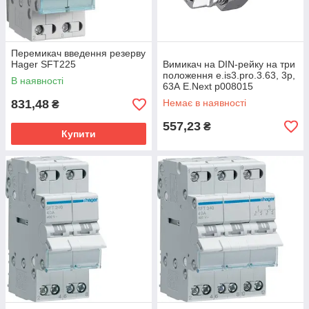
Перемикач введення резерву
Hager SFT225
Вимикач на DIN-рейку на три
положення e.is3.pro.3.63, 3р,
В наявності
63А E.Next p008015
831,48
Немає в наявності
₴
557,23
₴
Купити