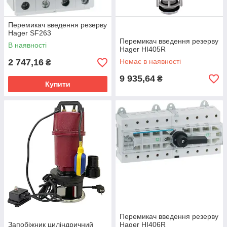
Перемикач введення резерву
Hager SF263
Перемикач введення резерву
В наявності
Hager HI405R
2 747,16
Немає в наявності
₴
9 935,64
₴
Купити
Перемикач введення резерву
Запобіжник циліндричний
Hager HI406R