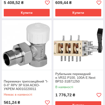
5 408,52
609,44
₴
₴
Купити
Купити
Рубильник перекидний
e.VR32.P100, 100А E.Next
Перемикач трипозиційний "I-
BP32-31B71250
0-II" RPV 3P 63A АСКО-
В наявності
УКРЕМ A0010220011
Немає в наявності
1 776,72
₴
561,24
₴