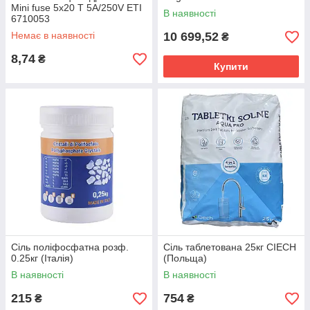
Mini fuse 5x20 T 5A/250V ETI
В наявності
6710053
Немає в наявності
10 699,52
₴
8,74
₴
Купити
Сіль поліфосфатна розф.
Сіль таблетована 25кг CIECH
0.25кг (Італія)
(Польща)
В наявності
В наявності
215
754
₴
₴