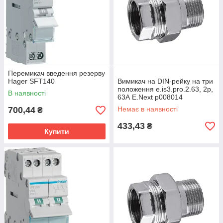
Перемикач введення резерву
Hager SFT140
Вимикач на DIN-рейку на три
положення e.is3.pro.2.63, 2р,
В наявності
63А E.Next p008014
700,44
Немає в наявності
₴
433,43
₴
Купити