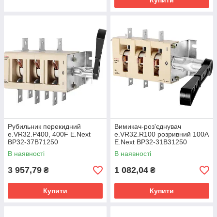
Купити
Рубильник перекидний
Вимикач-роз'єднувач
e.VR32.P400, 400F E.Next
e.VR32.R100 розривний 100А
BP32-37B71250
E.Next ВР32-31В31250
В наявності
В наявності
3 957,79
1 082,04
₴
₴
Купити
Купити