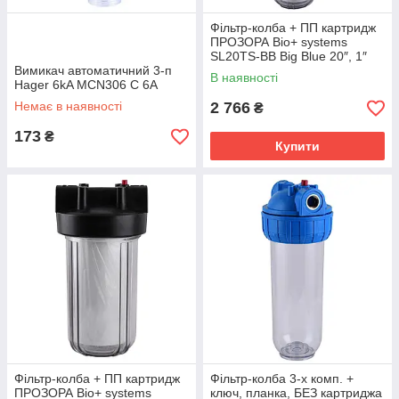
Фільтр-колба + ПП картридж
ПРОЗОРА Bіо+ systems
SL20TS-BB Big Blue 20″, 1″
Вимикач автоматичний 3-п
В наявності
Hager 6kA MCN306 C 6A
Немає в наявності
2 766
₴
173
₴
Купити
Фільтр-колба + ПП картридж
Фільтр-колба 3-х комп. +
ПРОЗОРА Bіо+ systems
ключ, планка, БЕЗ картриджа