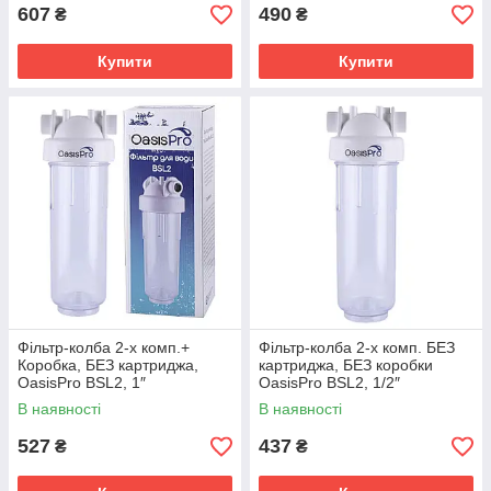
607
490
₴
₴
Купити
Купити
Фільтр-колба 2-х комп.+
Фільтр-колба 2-х комп. БЕЗ
Коробка, БЕЗ картриджа,
картриджа, БЕЗ коробки
OasisPro BSL2, 1″
OasisPro BSL2, 1/2″
В наявності
В наявності
527
437
₴
₴