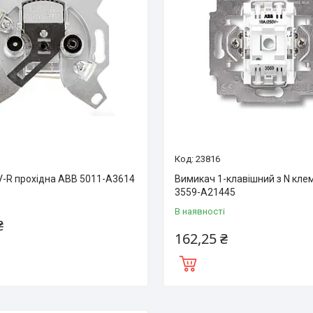
23816
V-R прохідна ABB 5011-A3614
Вимикач 1-клавішний з N кл
3559-A21445
і
В наявності
₴
162,25 ₴