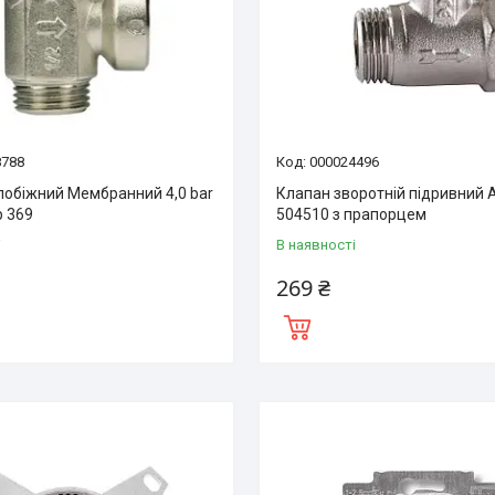
8788
000024496
побіжний Мембранний 4,0 bar
Клапан зворотній підривний 
p 369
504510 з прапорцем
і
В наявності
269 ₴