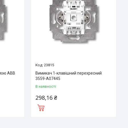
23815
емою ABB
Вимикач 1-клавішний перехресний
3559-A07445
В наявності
298,16 ₴