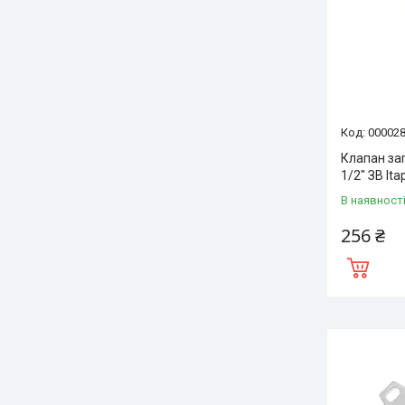
00002
Клапан за
1/2″ ЗВ Ita
В наявност
256 ₴