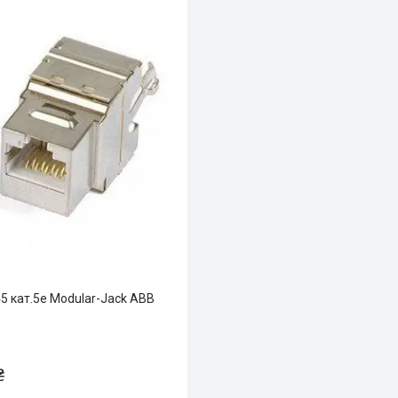
5 кат.5е Modular-Jack ABB
і
₴