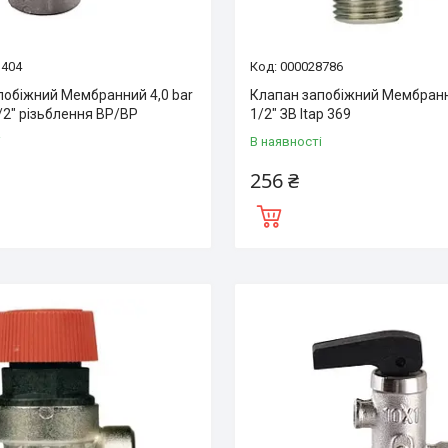
3404
000028786
побіжний Мембранний 4,0 bar
Клапан запобіжний Мембранн
/2″ різьблення BP/BP
1/2″ ЗВ Itap 369
і
В наявності
256 ₴