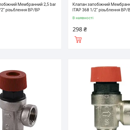
побіжний Мембранний 2,5 bar
Клапан запобіжний Мембранн
/2″ різьблення BP/BP
ITAP 368 1/2″ різьблення BP/
і
В наявності
298 ₴