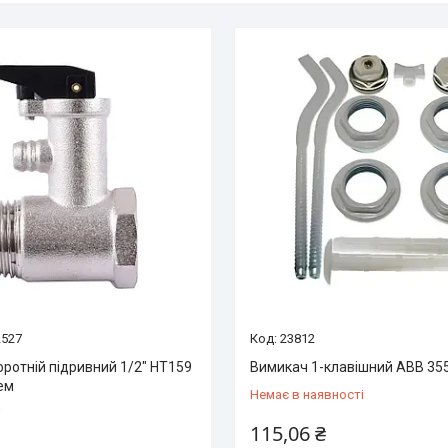
2527
23812
оротній підривний 1/2″ HT159
Вимикач 1-клавішний ABB 35
ем
Немає в наявності
і
115,06 ₴