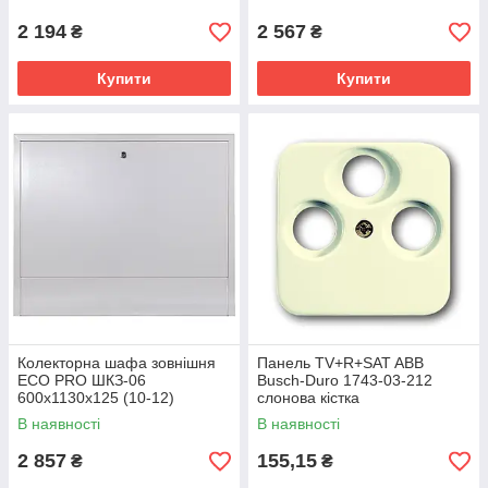
2 194
2 567
₴
₴
Купити
Купити
Колекторна шафа зовнішня
Панель TV+R+SAT ABB
ЕСО PRO ШКЗ-06
Busch-Duro 1743-03-212
600x1130x125 (10-12)
слонова кістка
В наявності
В наявності
2 857
155,15
₴
₴