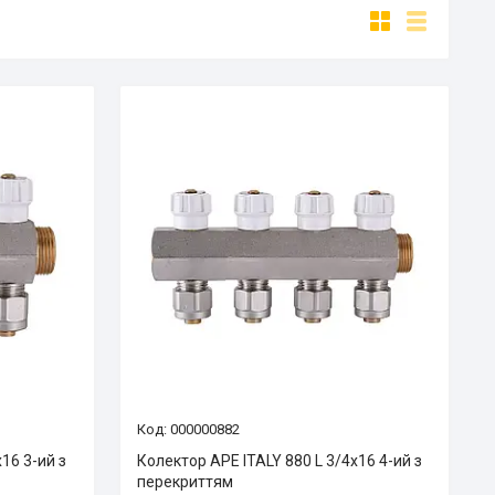
000000882
16 3-ий з
Колектор APE ITALY 880 L 3/4х16 4-ий з
перекриттям