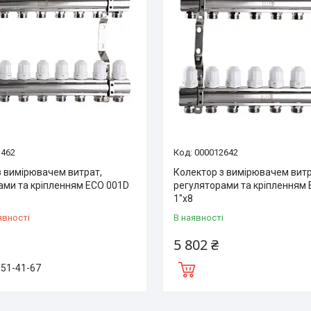
3462
000012642
з вимірювачем витрат,
Колектор з вимірювачем витр
ами та кріпленням ECO 001D
регуляторами та кріпленням
1″x8
явності
В наявності
5 802 ₴
151-41-67