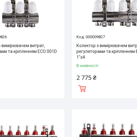
9826
000009827
з вимірювачем витрат,
Колектор з вимірювачем витр
ами та кріпленням ECO 001D
регуляторами та кріпленням
1″x4
і
В наявності
2 775 ₴