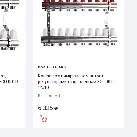
000013463
ат,
Колектор з вимірювачем витрат,
 ECO 001D
регуляторами та кріпленням ECO001D
1″x10
В наявності
6 325 ₴