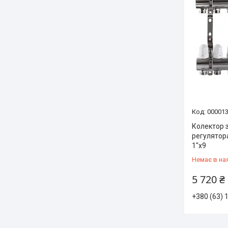
00001
Колектор 
регулятор
1″x9
Немає в на
5 720 ₴
+380 (63) 