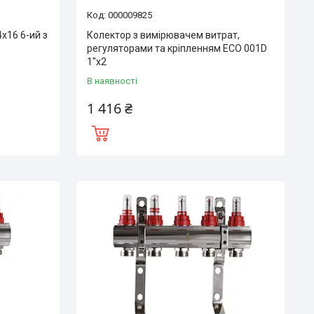
000009825
4х16 6-ий з
Колектор з вимірювачем витрат,
регуляторами та кріпленням ECO 001D
1″x2
В наявності
1 416 ₴