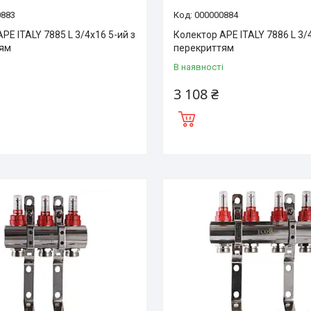
0883
000000884
PE ITALY 7885 L 3/4х16 5-ий з
Колектор APE ITALY 7886 L 3/
тям
перекриттям
і
В наявності
3 108 ₴