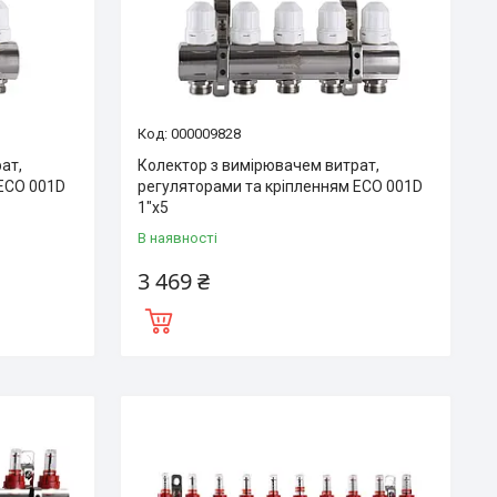
000009828
ат,
Колектор з вимірювачем витрат,
 ECO 001D
регуляторами та кріпленням ECO 001D
1″x5
В наявності
3 469 ₴