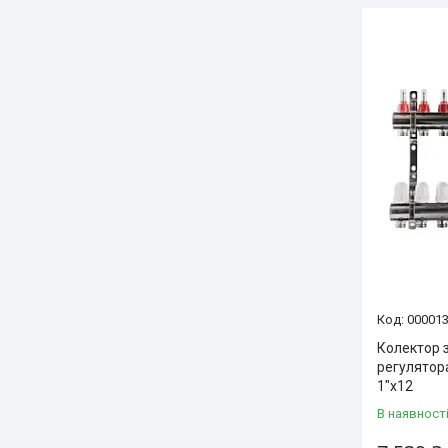
00001
Колектор 
регулятор
1″x12
В наявност