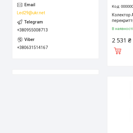
00000
Led29@ukr.net
Колектор A
перекрит
В наявност
+380955008713
2 531 ₴
+380631514167