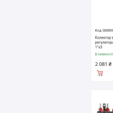
00000
Колектор 
регулятор
1″x3
В наявност
2 081 ₴