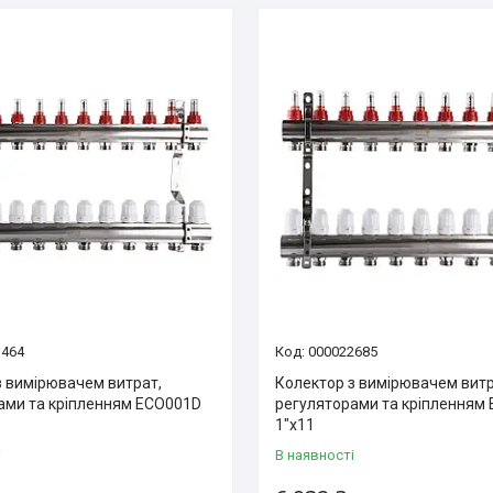
3464
000022685
з вимірювачем витрат,
Колектор з вимірювачем витр
ами та кріпленням ECO001D
регуляторами та кріпленням
1″x11
і
В наявності