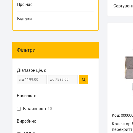
Про нас
Відгуки
Фільтри
Діапазон цін, ₴
Наявність
В наявності
13
00000
Виробник
Колектор A
перекрит