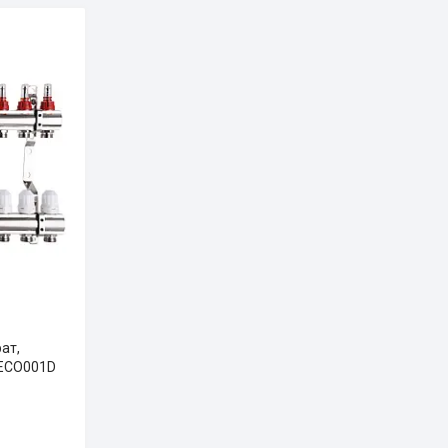
ат,
 ECO001D