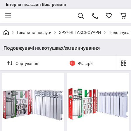
Інтернет магазин Ваш ремонт
Товари та послуги
ЗРУЧНІ І АКСЕСУАРИ
Подовжувач
Подовжувачі на котушках/загвинчування
Сортування
0
Фільтри