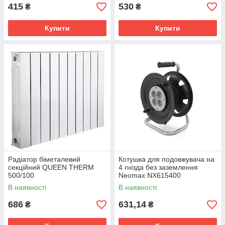
415
530
₴
₴
Купити
Купити
Радіатор біметалевий
Котушка для подовжувача на
секційний QUEEN THERM
4 гнізда без заземлення
500/100
Neomax NX615400
VERTICAL/HORIZONTA
В наявності
В наявності
(кратно 10)
686
631,14
₴
₴