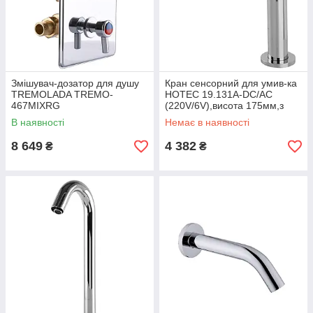
Змішувач-дозатор для душу
Кран сенсорний для умив-ка
TREMOLADA ТREMO-
HOTEC 19.131A-DC/AC
467MIXRG
(220V/6V),висота 175мм,з
трансформатором,латунь
В наявності
Немає в наявності
Cold
8 649
4 382
₴
₴