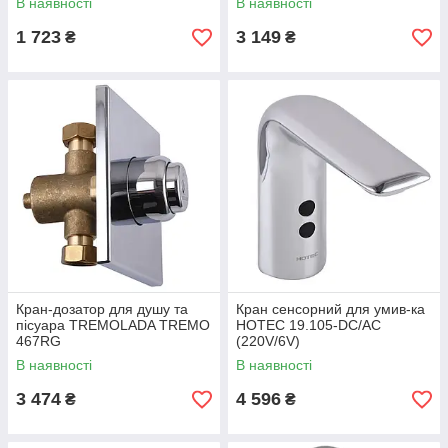
В наявності
В наявності
1 723
3 149
₴
₴
Кран-дозатор для душу та
Кран сенсорний для умив-ка
пісуара TREMOLADA ТREMO
HOTEC 19.105-DC/AC
467RG
(220V/6V)
В наявності
В наявності
3 474
4 596
₴
₴