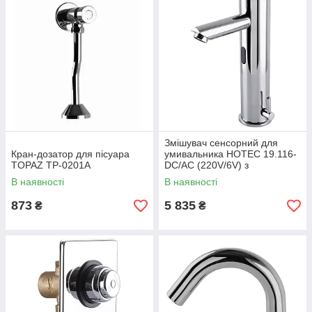
Змішувач сенсорний для
Кран-дозатор для пісуара
умивальника HOTEC 19.116-
TOPAZ TP-0201A
DC/AC (220V/6V) з
трансформатором,латунний
В наявності
В наявності
Hot/Cold
873
5 835
₴
₴