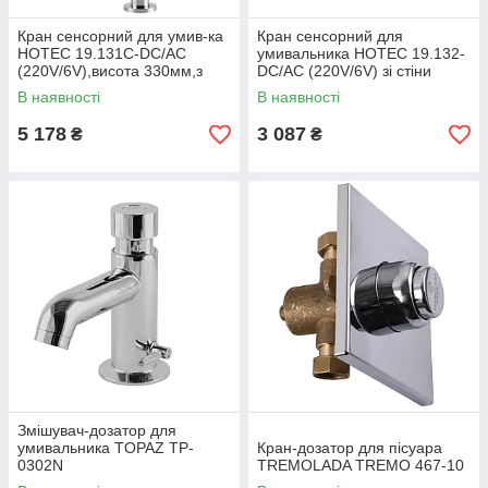
Кран сенсорний для умив-ка
Кран сенсорний для
HOTEC 19.131C-DC/AC
умивальника HOTEC 19.132-
(220V/6V),висота 330мм,з
DC/AC (220V/6V) зі стіни
трансформатором,латунь
220мм,з
В наявності
В наявності
Cold
трансформатором,SUS304,
Cold
5 178
3 087
₴
₴
Змішувач-дозатор для
умивальника TOPAZ TP-
Кран-дозатор для пісуара
0302N
TREMOLADA ТREMO 467-10