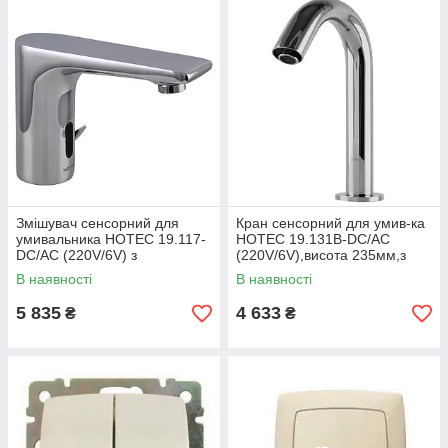
Змішувач сенсорний для
Кран сенсорний для умив-ка
умивальника HOTEC 19.117-
HOTEC 19.131B-DC/AC
DC/AC (220V/6V) з
(220V/6V),висота 235мм,з
трансформатором
трансформатором,латунь
В наявності
В наявності
Cold
5 835
4 633
₴
₴