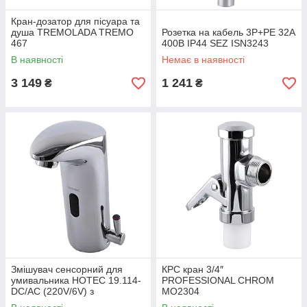
Кран-дозатор для пісуара та
душа TREMOLADA ТREMO
Розетка на кабель 3P+PE 32А
467
400В IP44 SEZ ISN3243
В наявності
Немає в наявності
3 149
1 241
₴
₴
Змішувач сенсорний для
КРС кран 3/4″
умивальника HOTEC 19.114-
PROFESSIONAL CHROM
DC/AC (220V/6V) з
MO2304
трансформатором,латунний