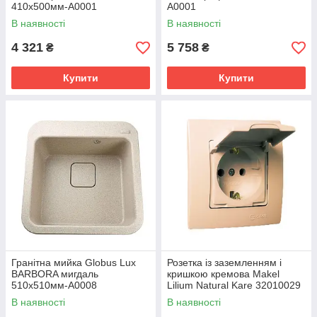
410х500мм-А0001
А0001
В наявності
В наявності
4 321
5 758
₴
₴
Купити
Купити
Гранітна мийка Globus Lux
Розетка із заземленням і
BARBORA мигдаль
кришкою кремова Makel
510х510мм-А0008
Lilium Natural Kare 32010029
В наявності
В наявності