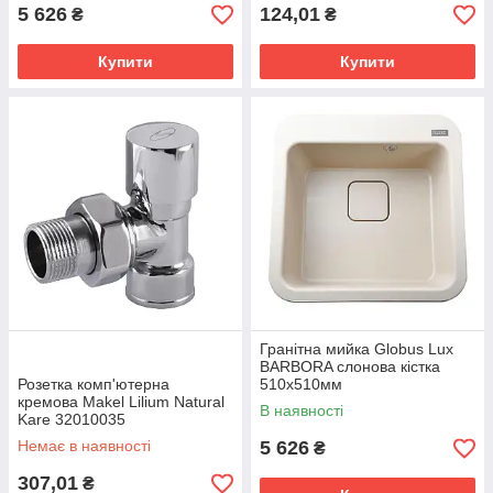
5 626
124,01
₴
₴
Купити
Купити
Гранітна мийка Globus Lux
BARBORA слонова кiстка
Розетка комп'ютерна
510х510мм
кремова Makel Lilium Natural
В наявності
Kare 32010035
Немає в наявності
5 626
₴
307,01
₴