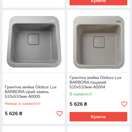
Купити
Гранітна мийка Globus Lux
BARBORA піщаний
Гранітна мийка Globus Lux
510х510мм-А0004
BARBORA сірий камiнь
В наявності
510x510мм-А0005
Немає в наявності
5 626
₴
5 626
₴
Купити