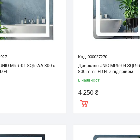
6927
000027270
UNIO MRR-01 SQR-AA 800 x
Дзеркало UNIO MRR-04 SQR-R
D FL
800 mm LED FL з підігрівом
і
В наявності
4 250 ₴