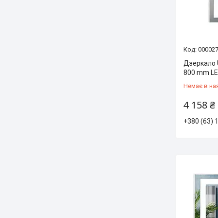
00002
Дзеркало 
800 mm LED
Немає в на
4 158 ₴
+380 (63) 