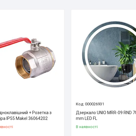
000026931
дноклавішний + Розетка з
Дзеркало UNIO MRR-09 RND 70
іра IP55 Makel 36064202
mm LED FL
явності
В наявності