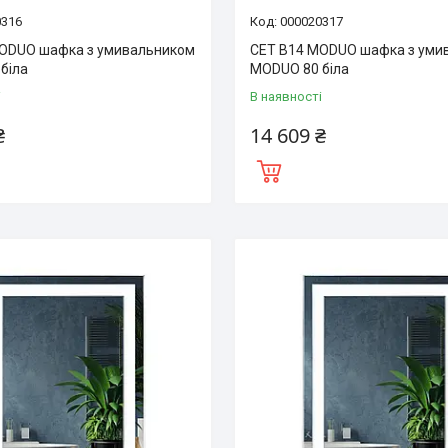
0316
000020317
ODUO шафка з умивальником
CET B14 MODUO шафка з уми
біла
MODUO 80 біла
і
В наявності
₴
14 609 ₴