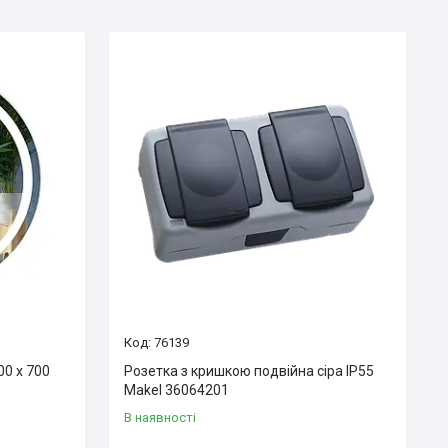
76139
0 x 700
Розетка з кришкою подвійна сіра IP55
Makel 36064201
В наявності