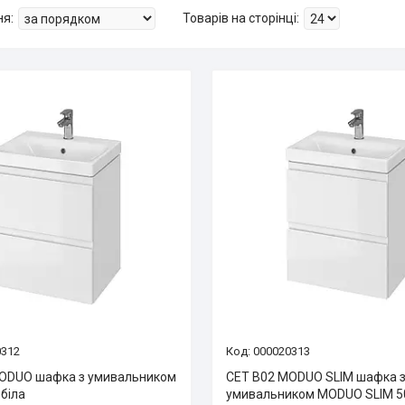
0312
000020313
ODUO шафка з умивальником
CET B02 MODUO SLIM шафка 
біла
умивальником MODUO SLIM 50