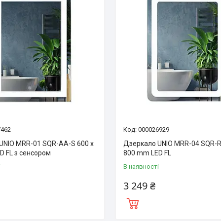
7462
000026929
UNIO MRR-01 SQR-AA-S 600 x
Дзеркало UNIO MRR-04 SQR-R
D FL з сенсором
800 mm LED FL
і
В наявності
3 249 ₴