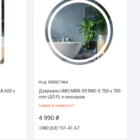
000027464
A 600 x
Дзеркало UNIO MRR-09 RND-S 700 x 700
mm LED FL з сенсором
Немає в наявності
4 990 ₴
+380 (63) 151-41-67