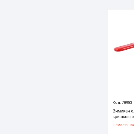
78983
Вимикач о
кришкою с
Немає в на