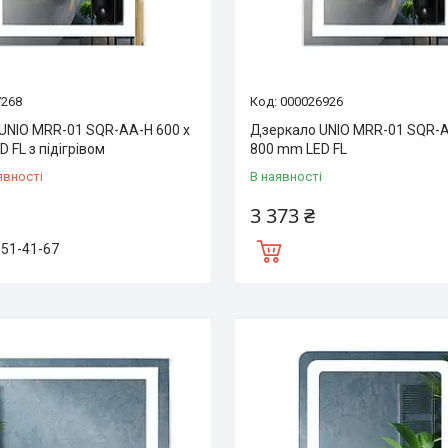
7268
000026926
UNIO MRR-01 SQR-AA-H 600 x
Дзеркало UNIO MRR-01 SQR-A
 FL з підігрівом
800 mm LED FL
явності
В наявності
3 373 ₴
151-41-67