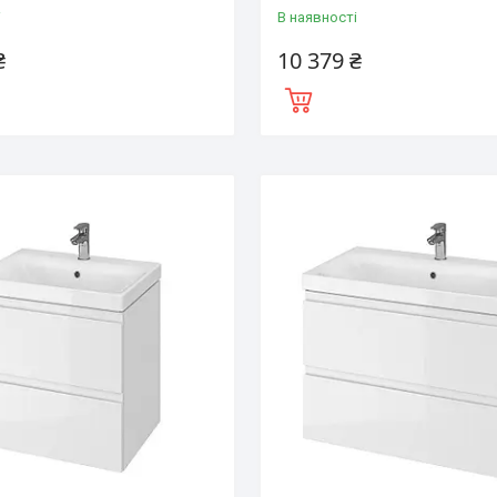
і
В наявності
₴
10 379 ₴