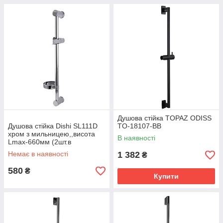
Душова стійка TOPAZ ODISS
Душова стійка Dishi SL111D
TO-18107-BB
хром з мильницею,,висота
В наявності
Lmax-660мм (2шт.в
коробці,ціна за1шт)
Немає в наявності
1 382
₴
580
₴
Купити