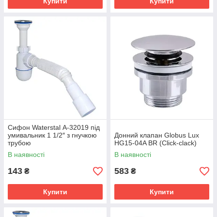
Купити
Купити
Сифон Waterstal А-32019 під
умивальник 1 1/2″ з гнучкою
Донний клапан Globus Lux
трубою
HG15-04A BR (Click-clack)
В наявності
В наявності
143
583
₴
₴
Купити
Купити