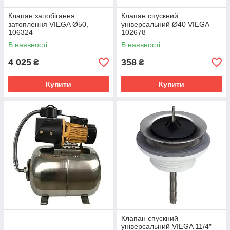
Клапан запобiгання
Клапан спускний
затоплення VIEGA Ø50,
унiверсальний Ø40 VIEGA
106324
102678
В наявності
В наявності
4 025
358
₴
₴
Купити
Купити
Клапан спускний
унiверсальний VIEGA 11/4″