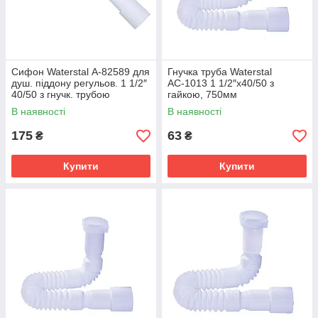
Сифон Waterstal А-82589 для
Гнучка труба Waterstal
душ. піддону регульов. 1 1/2″
АС-1013 1 1/2″х40/50 з
40/50 з гнучк. трубою
гайкою, 750мм
В наявності
В наявності
175
63
₴
₴
Купити
Купити