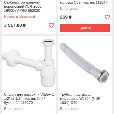
Стабілізатор напруги
головка Ø32 пластик 111847
переносний AVR-2000,
В наявності
1600Вт APRO 852020
Немає в наявності
269
₴
3 517,80
₴
Купити
Сифон для раковини VIEGA 1
Трубка пластикова
1/2″х1 1/2″ пластик білий
гофрована WJ704 (NDP-
бутил. б/г 119270
1031) Ø40
В наявності
В наявності