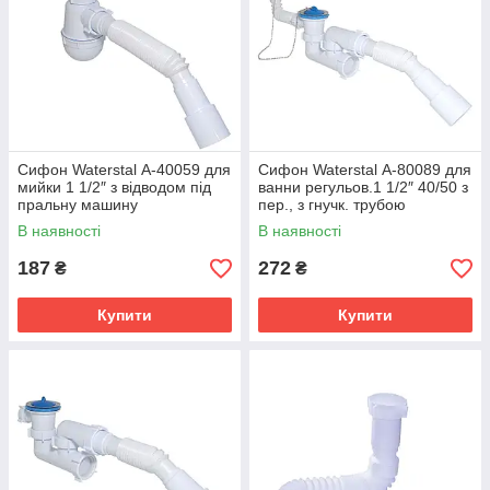
Сифон Waterstal А-40059 для
Сифон Waterstal А-80089 для
мийки 1 1/2″ з відводом під
ванни регульов.1 1/2″ 40/50 з
пральну машину
пер., з гнучк. трубою
В наявності
В наявності
187
272
₴
₴
Купити
Купити