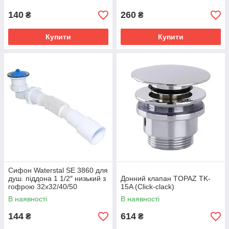
140
260
₴
₴
Купити
Купити
Сифон Waterstal SE 3860 для
душ. піддона 1 1/2″ низький з
Донний клапан TOPAZ TK-
гофрою 32х32/40/50
15A (Click-clack)
В наявності
В наявності
144
614
₴
₴