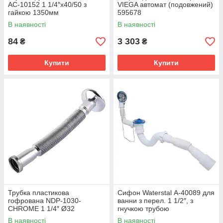
АС-10152 1 1/4″х40/50 з
VIEGA автомат (подовжений)
гайкою 1350мм
595678
В наявності
В наявності
84
3 303
₴
₴
Купити
Купити
Трубка пластикова
Сифон Waterstal А-40089 для
гофрована NDP-1030-
ванни з перел. 1 1/2″, з
CHROME 1 1/4″ Ø32
гнучкою трубою
В наявності
В наявності