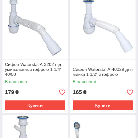
Сифон Waterstal А-3202 під
умивальник з гофрою 1 1/4″
Сифон Waterstal А-40029 для
40/50
мийки 1 1/2″ з гофрою
В наявності
В наявності
179
165
₴
₴
Купити
Купити