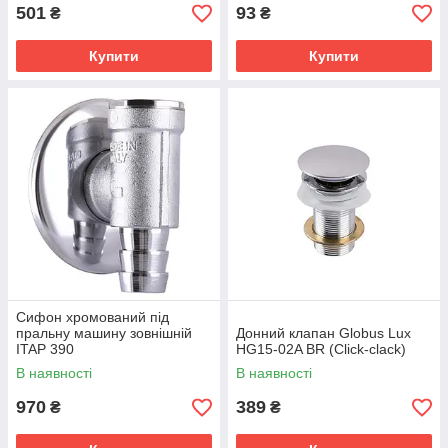
501
93
₴
₴
Купити
Купити
Сифон хромований під
пральну машину зовнішній
Донний клапан Globus Lux
ITAP 390
HG15-02A BR (Click-clack)
В наявності
В наявності
970
389
₴
₴