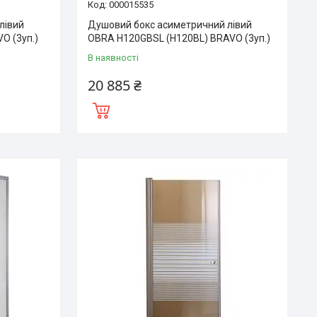
000015535
лівий
Душовий бокс асиметричний лівий
O (3уп.)
OBRA H120GBSL (H120BL) BRAVO (3уп.)
В наявності
20 885 ₴