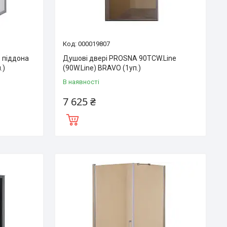
000019807
 піддона
Душові двері PROSNA 90TCW.Line
.)
(90W.Line) BRAVO (1уп.)
В наявності
7 625 ₴