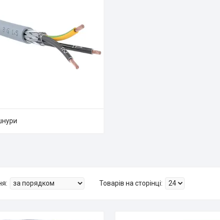
шнури