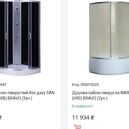
5047
000015223
окс півкруглий без даху SAN
Душова кабіна півкругла WA
0B) BRAVO (3уп.)
(H90) BRAVO (2уп.)
і
В наявності
₴
11 934 ₴