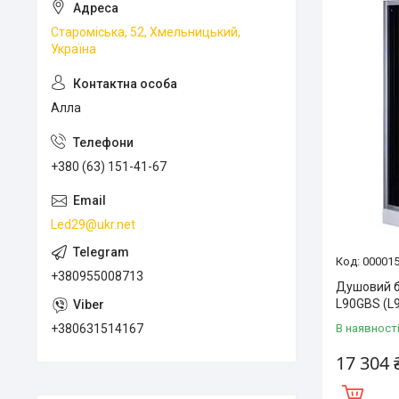
Староміська, 52, Хмельницький,
Україна
Алла
+380 (63) 151-41-67
Led29@ukr.net
00001
+380955008713
Душовий б
L90GBS (L9
+380631514167
В наявност
17 304 