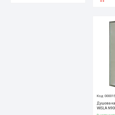
00001
Душова каб
WISLA N90F