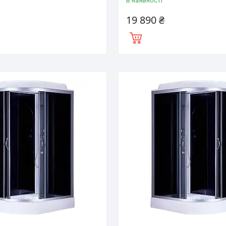
і
В наявності
19 890 ₴