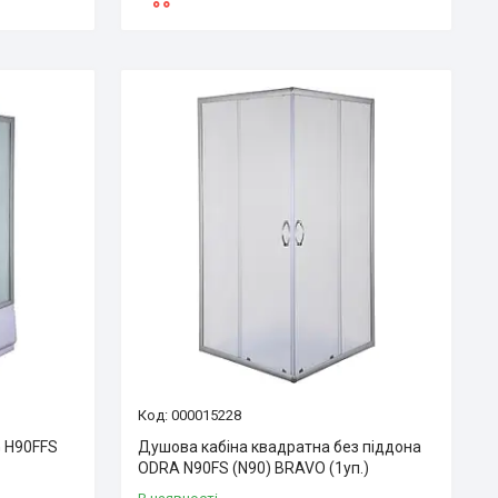
000015228
G H90FFS
Душова кабіна квадратна без піддона
ODRA N90FS (N90) BRAVO (1уп.)