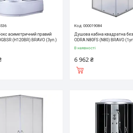
5536
000019084
окс асиметричний правий
Душова кабіна квадратна без
GBSR (H120BR) BRAVO (3уп.)
ODRA N80FS (N80) BRAVO (1уп
і
В наявності
₴
6 962 ₴