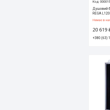
00001
Душовий б
REGA L120
Немає в на
20 619 
+380 (63) 