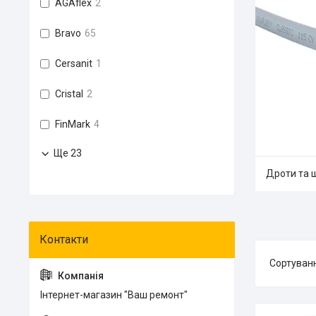
AGAflex
2
Bravo
65
Cersanit
1
Cristal
2
FinMark
4
Ще 23
Дроти та 
Інтернет-магазин "Ваш ремонт"