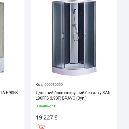
000015050
RTA H90FS
Душовий бокс півкруглий без даху SAN
L90FFS (L90F) BRAVO (3уп.)
В наявності
19 227 ₴