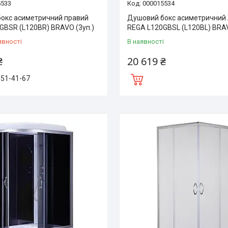
5533
000015534
окс асиметричний правий
Душовий бокс асиметричний 
GBSR (L120BR) BRAVO (3уп.)
REGA L120GBSL (L120BL) BRAV
явності
В наявності
₴
20 619 ₴
151-41-67