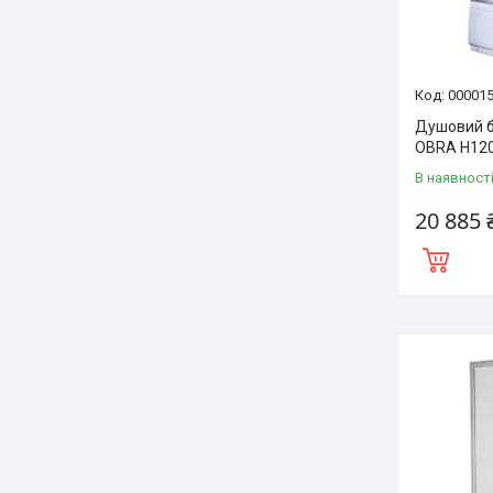
00001
Душовий б
OBRA H120
В наявност
20 885 