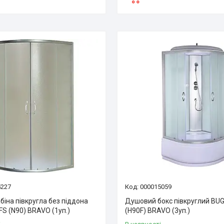
5227
000015059
іна півкругла без піддона
Душовий бокс півкруглий BU
S (N90) BRAVO (1уп.)
(H90F) BRAVO (3уп.)