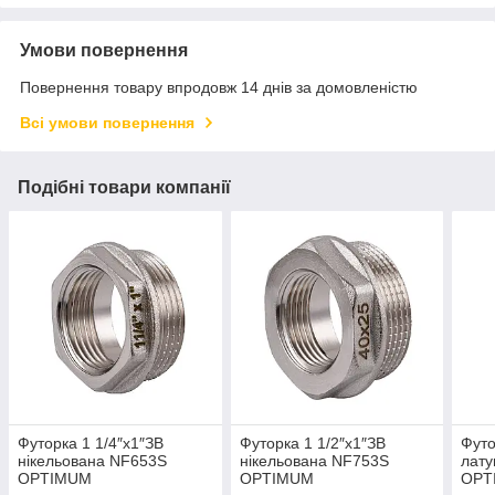
Умови повернення
Повернення товару впродовж 14 днів за домовленістю
Всі умови повернення
Подібні товари компанії
Футорка 1 1/4″х1″ЗВ
Футорка 1 1/2″х1″ЗВ
Футо
нікельована NF653S
нікельована NF753S
лату
OPTIMUM
OPTIMUM
OPT