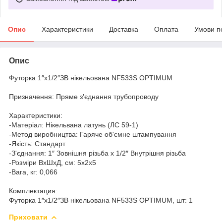
Опис
Характеристики
Доставка
Оплата
Умови п
Опис
Футорка 1″х1/2″ЗВ нікельована NF533S OPTIMUM
Призначення: Пряме з'єднання трубопроводу
Характеристики:
-Матеріал: Нікельвана латунь (ЛС 59-1)
-Метод виробництва: Гаряче об'ємне штампування
-Якість: Cтандарт
-З'єднання: 1″ Зовнішня різьба х 1/2″ Внутрішня різьба
-Розміри ВхШхД, см: 5х2х5
-Вага, кг: 0,066
Комплектация:
Футорка 1″х1/2″ЗВ нікельована NF533S OPTIMUM, шт: 1
Приховати