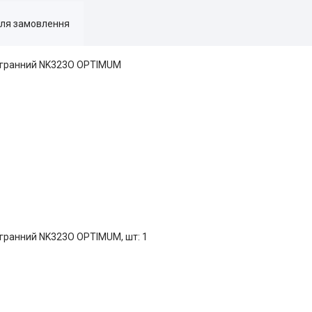
для замовлення
мигранний NK323O OPTIMUM
игранний NK323O OPTIMUM, шт: 1