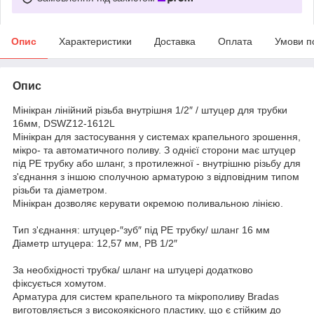
Опис
Характеристики
Доставка
Оплата
Умови п
Опис
Мінікран лінійний різьба внутрішня 1/2″ / штуцер для трубки
16мм, DSWZ12-1612L
Мінікран для застосування у системах крапельного зрошення,
мікро- та автоматичного поливу. З однієї сторони має штуцер
під PE трубку або шланг, з протилежної - внутрішню різьбу для
з'єднання з іншою сполучною арматурою з відповідним типом
різьби та діаметром.
Мінікран дозволяє керувати окремою поливальною лінією.
Тип з'єднання: штуцер-″зуб″ під PE трубку/ шланг 16 мм
Діаметр штуцера: 12,57 мм, РВ 1/2″
За необхідності трубка/ шланг на штуцері додатково
фіксується хомутом.
Арматура для систем крапельного та мікрополиву Bradas
виготовляється з високоякісного пластику, що є стійким до