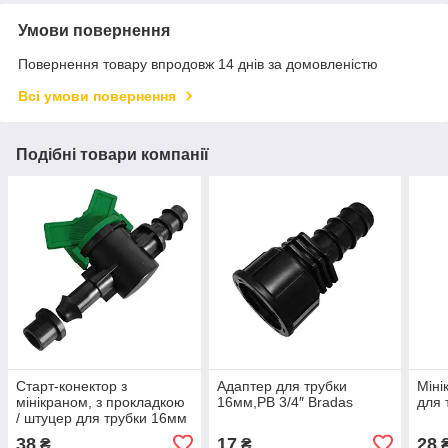
Умови повернення
Повернення товару впродовж 14 днів за домовленістю
Всі умови повернення
Подібні товари компанії
Старт-конектор з
Адаптер для трубки
Міні
мінікраном, з прокладкою
16мм,РВ 3/4″ Bradas
для 
/ штуцер для трубки 16мм
Bradas
38
17
28
₴
₴