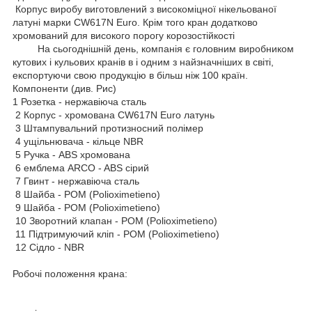
Корпус виробу виготовлений з високоміцної нікельованої
латуні марки CW617N Euro. Крім того кран додатково
хромований для високого порогу корозостійкості
На сьогоднішній день, компанія є головним виробником
кутових і кульових кранів в і одним з найзначніших в світі,
експортуючи свою продукцію в більш ніж 100 країн.
Компоненти (див. Рис)
1 Розетка - нержавіюча сталь
2 Корпус - хромована CW617N Euro латунь
3 Штампувальний протизносний полімер
4 ущільнювача - кільце NBR
5 Ручка - ABS хромована
6 емблема ARCO - ABS сірий
7 Гвинт - нержавіюча сталь
8 Шайба - POM (Polioximetieno)
9 Шайба - POM (Polioximetieno)
10 Зворотний клапан - POM (Polioximetieno)
11 Підтримуючий кліп - POM (Polioximetieno)
12 Сідло - NBR
Робочі положення крана: