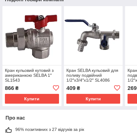
Кран кульовий кутовий з
Кран SELBA кульовий для
Кран
американкою SELBA 1″
поливу подвійний
подв
SL1543
1/2″x3/4″x1/2″ SL4086
1/2″
(SL1
866
409
269
₴
₴
Купити
Купити
Про нас
96% позитивних з 27 відгуків за рік