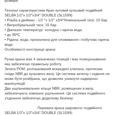
розміри:
Технічні характеристики Кран кутовий кульовий подвійний
SELBA 1/2″х 1/2″х3/4″ DOUBLE (SL1599)
• Різьба в дюймах - 1/2 ″х 1/2″ х3/4″Номінальний тиск: 10 бар
• Випробувальний тиск: 15 бар
• Діапазон температур: холодна і гаряча вода
• до 95ºC
• Рідина: вода, призначена для споживання і побутова гаряча
вода
Особливості конструкції крана:
Ручка крана має 4 зазначених позицій і має позиціонування
яка забезпечує правильну роботу.
Затиск POM, розташований всередині клапана, притискає
гніздо NBR до кульового валу. Ця система затиску і сидіння не
може бути розібрана, що дозволяє уникнути надмірних
маніпуляцій.
Два ущільнювальних кільця NBR, розміщених в валу,
забезпечують зовнішнє ущільнення. Ця система подвійного
з'єднання забезпечує додаткову безпеку
Переваги крана шаровогог подвійного
SELBA 1/2″х 1/2″х3/4″ DOUBLE (SL1599)