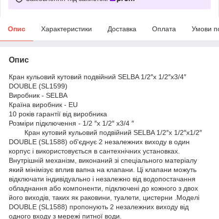
Опис
Характеристики
Доставка
Оплата
Умови п
Опис
Кран кульовий кутовий подвійний SELBA 1/2″х 1/2″х3/4″
DOUBLE (SL1599)
Виробник - SELBA
Країна виробник - EU
10 років гарантії від виробника
Розміри підключення - 1/2 ″х 1/2″ х3/4 ″
Кран кутовий кульовий подвійний SELBA 1/2″х 1/2″х1/2″
DOUBLE (SL1588) об'єднує 2 незалежних виходу в один
корпус і використовується в сантехнічних установках.
Внутрішній механізм, виконаний зі спеціального матеріалу
який мінімізує вплив вапна на клапани. Ці клапани можуть
відключати індивідуально і незалежно від водопостачання
обладнання або компоненти, підключені до кожного з двох
його виходів, таких як раковини, туалети, цистерни .Моделі
DOUBLE (SL1588) пропонують 2 незалежних виходу від
одного входу з мережі питної води.