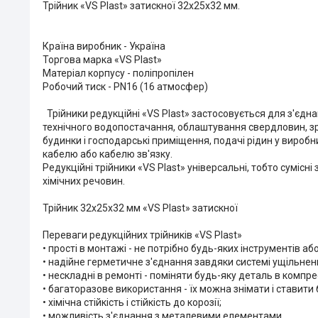
Трійник «VS Plast» затискної 32х25х32 мм.
Країна виробник - Україна
Торгова марка «VS Plast»
Матеріал корпусу - поліпропілен
Робочий тиск - PN16 (16 атмосфер)
Трійники редукційні «VS Plast» застосовується для з'єдн
технічного водопостачання, облаштування свердловин, зр
будинки і господарські приміщення, подачі рідин у вироб
кабелю або кабелю зв'язку.
Редукційні трійники «VS Plast» універсальні, тобто сумісн
хімічних речовин.
Трійник 32х25х32 мм «VS Plast» затискної
Переваги редукційних трійників «VS Plast»
• прості в монтажі - не потрібно будь-яких інструментів 
• надійне герметичне з'єднання завдяки системі ущільнен
• нескладні в ремонті - поміняти будь-яку деталь в компр
• багаторазове використання - їх можна знімати і ставити 
• хімічна стійкість і стійкість до корозії;
• можливість з'єднання з металевими елементами.