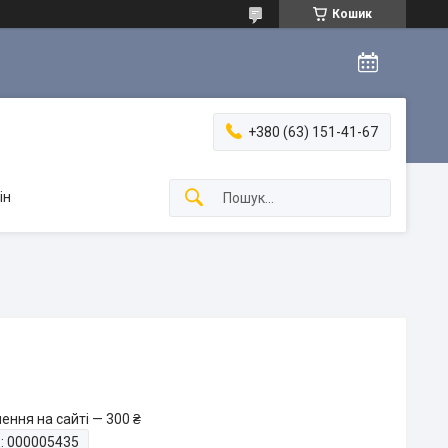
Кошик
+380 (63) 151-41-67
ін
ення на сайті — 300 ₴
:
000005435