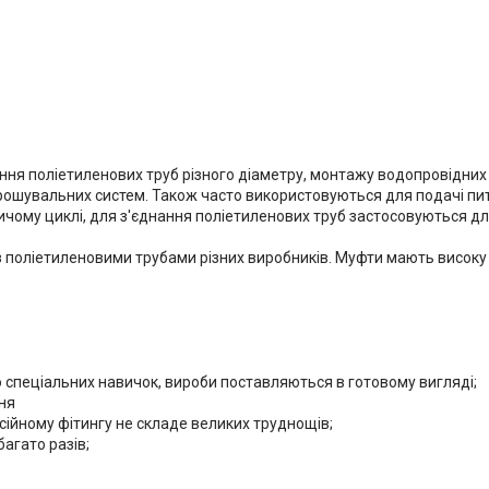
ання поліетиленових труб різного діаметру, монтажу водопровідних
ошувальних систем. Також часто використовуються для подачі пит
ничому циклі, для з'єднання поліетиленових труб застосовуються дл
і з поліетиленовими трубами різних виробників. Муфти мають високу 
або спеціальних навичок, вироби поставляються в готовому вигляді;
ня
есійному фітингу не складе великих труднощів;
багато разів;