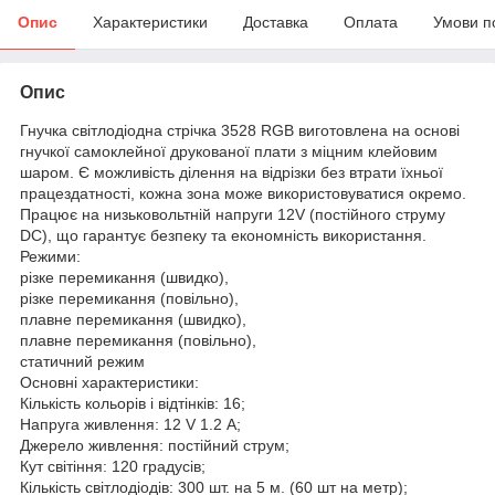
Опис
Характеристики
Доставка
Оплата
Умови п
Опис
Гнучка світлодіодна стрічка 3528 RGB виготовлена на основі
гнучкої самоклейної друкованої плати з міцним клейовим
шаром. Є можливість ділення на відрізки без втрати їхньої
працездатності, кожна зона може використовуватися окремо.
Працює на низьковольтній напруги 12V (постійного струму
DC), що гарантує безпеку та економність використання.
Режими:
різке перемикання (швидко),
різке перемикання (повільно),
плавне перемикання (швидко),
плавне перемикання (повільно),
статичний режим
Основні характеристики:
Кількість кольорів і відтінків: 16;
Напруга живлення: 12 V 1.2 А;
Джерело живлення: постійний струм;
Кут світіння: 120 градусів;
Кількість світлодіодів: 300 шт. на 5 м. (60 шт на метр);