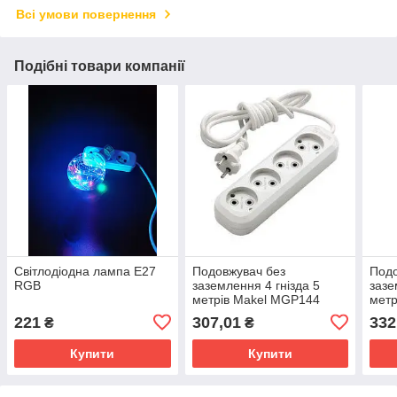
Всі умови повернення
Подібні товари компанії
Світлодіодна лампа E27
Подовжувач без
Подо
RGB
заземлення 4 гнізда 5
зазе
метрів Makel MGP144
метр
0305
221
307,01
332
₴
₴
Купити
Купити